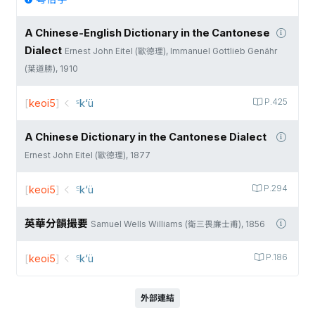
A Chinese-English Dictionary in the Cantonese
Dialect
Ernest John Eitel (歐德理), Immanuel Gottlieb Genähr
(葉道勝), 1910
[
keoi5
]
꜃k‘ü
P.425
A Chinese Dictionary in the Cantonese Dialect
Ernest John Eitel (歐德理), 1877
[
keoi5
]
꜃k‘ü
P.294
英華分韻撮要
Samuel Wells Williams (衛三畏廉士甫), 1856
[
keoi5
]
꜃k‘ü
P.186
外部連結