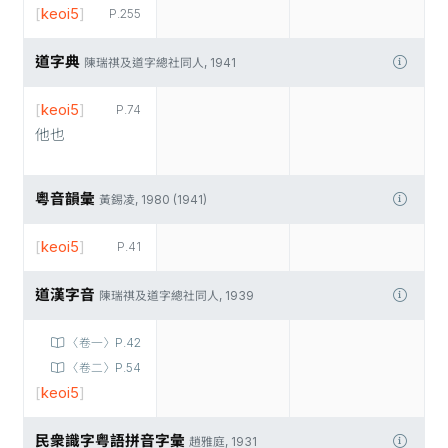
[
keoi5
]
P.255
道字典
陳瑞祺及道字總社同人, 1941
[
keoi5
]
P.74
他也
粵音韻彙
黃錫凌, 1980 (1941)
[
keoi5
]
P.41
道漢字音
陳瑞祺及道字總社同人, 1939
〈卷一〉P.42
〈卷二〉P.54
[
keoi5
]
民衆識字粤語拼音字彙
趙雅庭, 1931