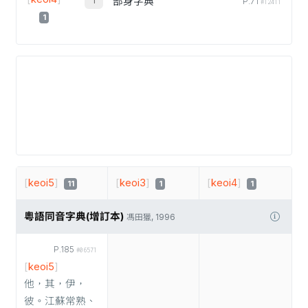
部身字典
P.71
#12411
1
[
keoi5
]
[
keoi3
]
[
keoi4
]
11
1
1
粵語同音字典(增訂本)
馮田獵, 1996
P.185
#06571
[
keoi5
]
他，其，伊，
彼。江蘇常熟、