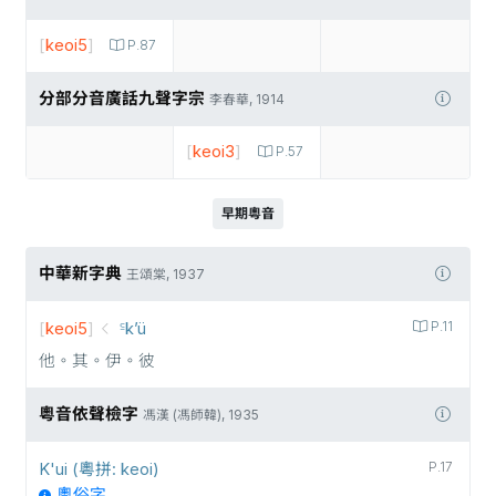
[
keoi5
]
P.87
分部分音廣話九聲字宗
李春華, 1914
[
keoi3
]
P.57
早期粵音
中華新字典
王頌棠, 1937
[
keoi5
]
꜃k’ü
P.11
他。其。伊。彼
粵音依聲檢字
馮漢 (馮師韓), 1935
K'ui (粵拼: keoi)
P.17
粵俗字