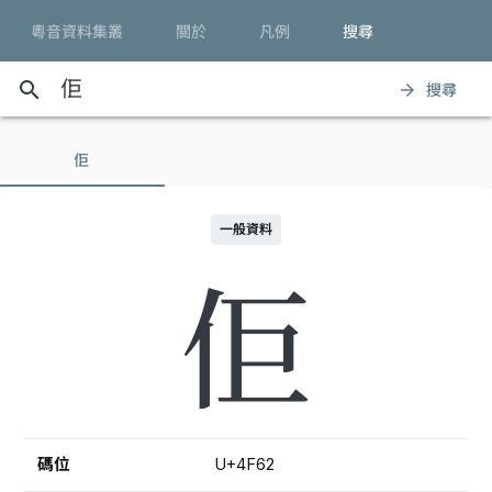
粵音資料集叢
關於
凡例
搜尋
search
搜尋
arrow_forward
佢
一般資料
佢
碼位
U+4F62