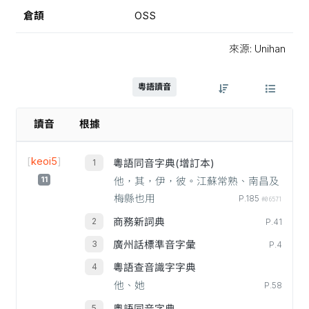
倉頡
OSS
來源: Unihan
粵語讀音
讀音
根據
[
keoi5
]
粵語同音字典(增訂本)
11
他，其，伊，彼。江蘇常熟、南昌及
梅縣也用
P.185
#06571
商務新詞典
P.41
廣州話標準音字彙
P.4
粵語查音識字字典
他、她
P.58