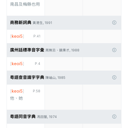
南昌及梅縣也用
商務新詞典
黃港生, 1991
[
keoi5
]
P.41
廣州話標準音字彙
周無忌、饒秉才, 1988
[
keoi5
]
P.4
粵語查音識字字典
陳岫山, 1985
[
keoi5
]
P.58
他、她
粵語同音字典
馮田獵, 1974