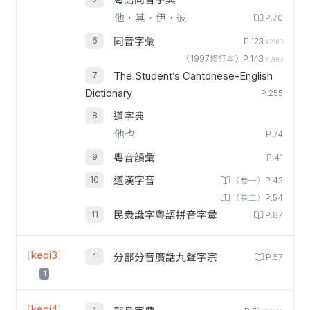
粵語同音字典
他，其，伊，彼
P.70
同音字彙
P.123
#2803
〈1997修訂本〉P.143
#2803
The Student’s Cantonese-English
Dictionary
P.255
道字典
他也
P.74
粵音韻彙
P.41
道漢字音
〈卷一〉P.42
〈卷二〉P.54
民衆識字粤語拼音字彙
P.87
[
keoi3
]
分部分音廣話九聲字宗
P.57
1
[
keoi4
]