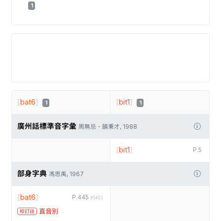
1
[
bat6
]
[
bit1
]
1
1
廣州話標準音字彙
周無忌、饒秉才, 1988
[
bit1
]
P.5
部身字典
馮思禹, 1967
[
bat6
]
P.445
#5453
直音別
校訂註