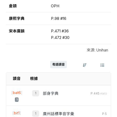
倉頡
OPH
康熙字典
P.98 #16
宋本廣韻
P.471 #36
P.472 #30
來源: Unihan
粵語讀音
讀音
根據
[
bat6
]
部身字典
P.445
#5453
1
[
bit1
]
廣州話標準音字彙
P.5