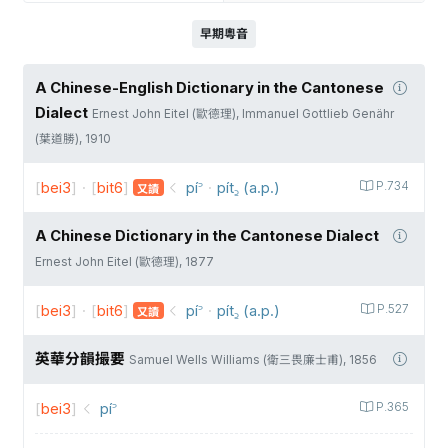
早期粵音
A Chinese-English Dictionary in the Cantonese
Dialect
Ernest John Eitel (歐德理), Immanuel Gottlieb Genähr
(葉道勝), 1910
[
bei3
]
·
[
bit6
]
pí꜄
·
pít꜇ (a.p.)
P.734
又讀
A Chinese Dictionary in the Cantonese Dialect
Ernest John Eitel (歐德理), 1877
[
bei3
]
·
[
bit6
]
pí꜄
·
pít꜇ (a.p.)
P.527
又讀
英華分韻撮要
Samuel Wells Williams (衛三畏廉士甫), 1856
[
bei3
]
pí꜄
P.365