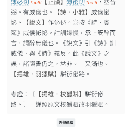
薄必切
【正韻】
薄密切
，𠀤音
*bat6
*bat6
弼。有威儀也。
【詩．小雅】
威儀怭
怭。
【說文】
作佖佖。◎按《詩．賓
筵》威儀怭怭。註訓媟慢，承上旣醉而
言，謂醉無儀也。《說文》引《詩》訓
威儀，與《詩》義反。此《說文》之
誤，諸韻書仍之，𠀤非。 又滿也。
【揚雄．羽獵賦】
騈衍佖路。
考證：〔
【揚雄．校獵賦】
騈衍佖
路。〕 謹照原文校獵賦改羽獵賦。
外部連結