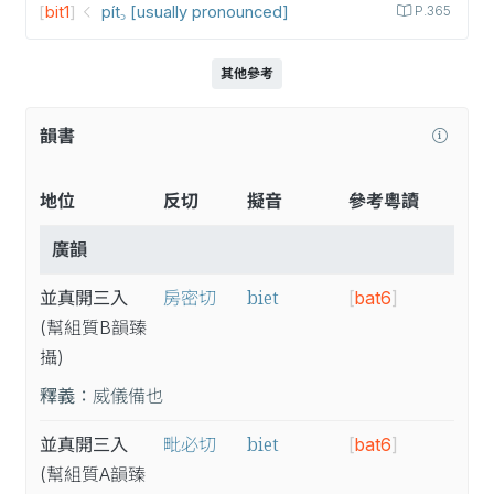
[
bit1
]
pít꜆ [usually pronounced]
P.365
其他參考
韻書
地位
反切
擬音
參考粵讀
廣韻
biet
並真開三入
房密切
[
bat6
]
(幫
組
質B
韻
臻
攝
)
釋義：
威儀備也
biet
並真開三入
毗必切
[
bat6
]
(幫
組
質A
韻
臻