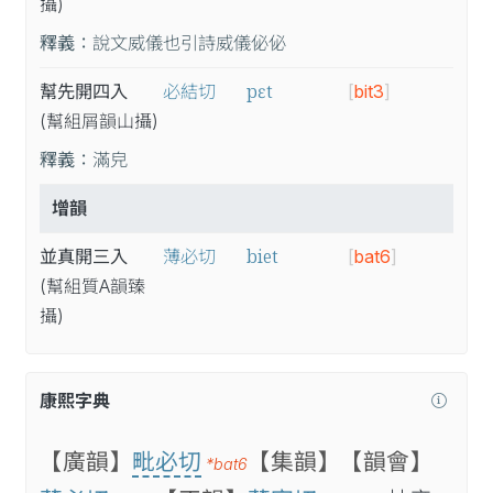
攝
)
釋義：
說文威儀也引詩威儀佖佖
pɛt
幫先開四入
必結切
[
bit3
]
(幫
組
屑
韻
山
攝
)
釋義：
滿皃
增韻
biet
並真開三入
薄必切
[
bat6
]
(幫
組
質A
韻
臻
攝
)
康熙字典
【廣韻】
毗必切
【集韻】
【韻會】
*bat6