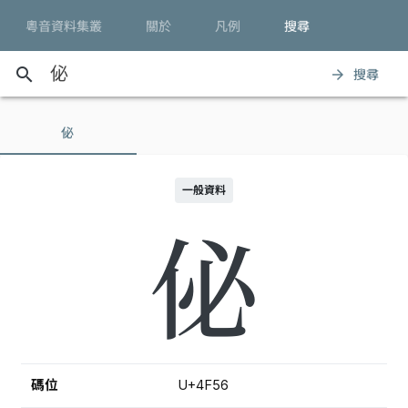
粵音資料集叢
關於
凡例
搜尋
search
搜尋
arrow_forward
佖
一般資料
佖
碼位
U+4F56