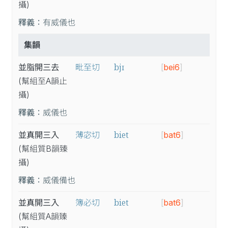
攝
)
釋義：
有威儀也
集韻
bjɪ
並脂開三去
毗至切
[
bei6
]
(幫
組
至A
韻
止
攝
)
釋義：
威儀也
biet
並真開三入
薄宓切
[
bat6
]
(幫
組
質B
韻
臻
攝
)
釋義：
威儀備也
biet
並真開三入
簿必切
[
bat6
]
(幫
組
質A
韻
臻