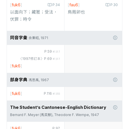
[
fuk6
]
[
fau6
]
P.34
P.30
以面向下；藏匿；受法，
鳥菢卵也
伏罪；時令
同音字彙
余秉昭, 1971
P.59
#1317
〈1997修訂本〉P.69
#1317
[
fuk6
]
部身字典
馮思禹, 1967
[
fuk6
]
P.116
#1355
The Student’s Cantonese-English Dictionary
Bernard F. Meyer (馬奕猷), Theodore F. Wempe, 1947
[
fuk6
]
P.97