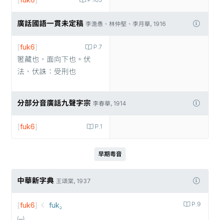
[
fuk6
]
P.163
廣話國語一貫未定稿
李澹愚、林仲堅、李月華, 1916
[
fuk6
]
P.7
匿藏也，面向下也。伏
法、伏誅：受刑也
分部分音廣話九聲字宗
李春華, 1914
[
fuk6
]
P.1
早期粵音
中華新字典
王頌棠, 1937
[
fuk6
]
fuk꜇
P.9
㈠