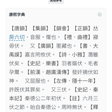
其他參考
康熙字典
【唐韻】
【集韻】
【韻會】
【正韻】
𠀤
房六切
，音服。偃也。
【禮．曲禮】
寢
毋伏。 又
【廣韻】
匿藏也。
【書．大
禹謨】
嘉言罔攸伏。
【詩．小雅】
潛雖
伏矣。
【史記．樂書】
羽者嫗伏，毛者
孕鬻。
【前漢．趙廣漢傳】
發奸摘伏如
神。 又屈服也。
【左傳．隱十一年】
許旣伏其罪矣。 又三伏。
【史記．秦
本記】
秦德公二年初伏。
【註】
六月三
伏之節。始自秦德公。周時無伏。
【釋