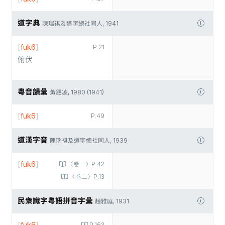
道字典
陳瑞祺及道字總社同人, 1941
[
fuk6
]
P.21
俯伏
粵音韻彙
黃錫凌, 1980 (1941)
[
fuk6
]
P.49
道漢字音
陳瑞祺及道字總社同人, 1939
[
fuk6
]
〈卷一〉P.42
〈卷二〉P.13
民衆識字粤語拼音字彙
趙雅庭, 1931