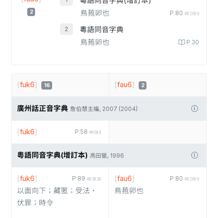
粵語同音字典(增訂本)
2
鳥菢卵也
P.80
#02689
粵語同音字典
鳥菢卵也
P.30
[
fuk6
]
[
fau6
]
16
2
廣州話正音字典
詹伯慧主編, 2007 (2004)
[
fuk6
]
P.58
#0684
粵語同音字典(增訂本)
馮田獵, 1996
[
fuk6
]
[
fau6
]
P.89
P.80
#03020
#02689
以面向下；藏匿；受法，
鳥菢卵也
伏罪；時令