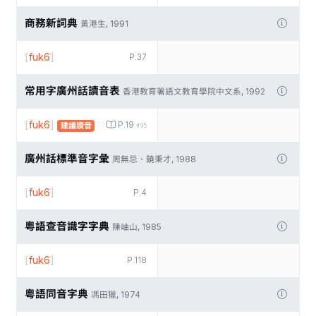
商務新詞典
黃港生, 1991
[
fuk6
]
P.37
常用字廣州話讀音表
香港教育署語文教育學院中文系, 1992
[
fuk6
]
P.19
建議讀音
#95
廣州話標準音字彙
周無忌、饒秉才, 1988
[
fuk6
]
P.4
粵語查音識字字典
陳岫山, 1985
[
fuk6
]
P.118
粵語同音字典
馮田獵, 1974