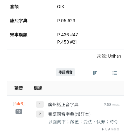
倉頡
OIK
康熙字典
P.95 #23
宋本廣韻
P.436 #47
P.453 #21
來源: Unihan
粵語讀音
讀音
根據
[
fuk6
]
廣州話正音字典
P.58
#0684
16
粵語同音字典(增訂本)
以面向下；藏匿；受法，伏罪；時令
P.89
#03020