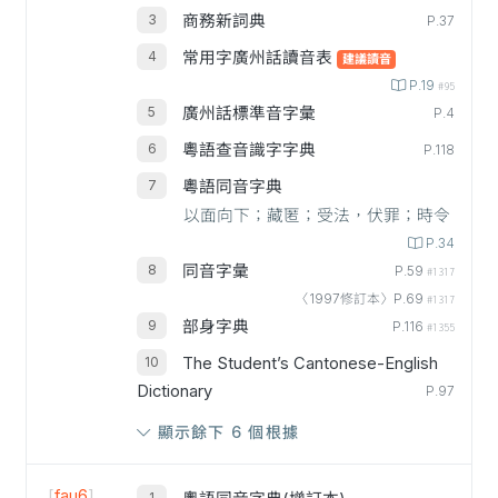
商務新詞典
P.37
常用字廣州話讀音表
建議讀音
P.19
#95
廣州話標準音字彙
P.4
粵語查音識字字典
P.118
粵語同音字典
以面向下；藏匿；受法，伏罪；時令
P.34
同音字彙
P.59
#1317
〈1997修訂本〉P.69
#1317
部身字典
P.116
#1355
The Student’s Cantonese-English
Dictionary
P.97
顯示餘下 6 個根據
[
fau6
]