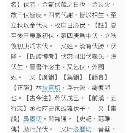
名】
伏者，金氣伏藏之日也。金畏火，
故三伏皆庚。四氣代謝，皆以相生。至
立秋以金代火，故庚日必伏。
【註】
夏
至後三庚爲初伏，第四庚爲中伏，立秋
後初庚爲末伏。 又姓。漢有伏勝，伏
隆。
【氏族博考】
伏宓同出伏羲氏。漢
伏生，晉書作宓生。又乞伏，外國
姓。 又
【廣韻】
【集韻】
【韻會】
【正韻】
𠀤
扶富切
，浮去聲。禽覆卵
也。
【古今注】
燕伏戊己。
【前漢．五
行志】
丞相府史家雄雞伏子。 又
【集
韻】
鼻墨切
。與匐通。
【史記．范雎
傳】
膝行蒲伏。 又叶
必歷切
，音壁。