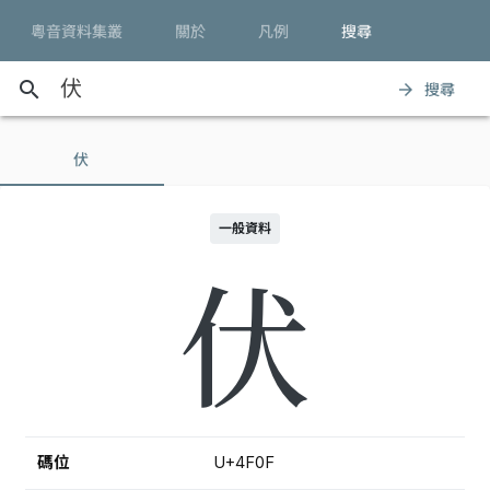
粵音資料集叢
關於
凡例
搜尋
search
搜尋
arrow_forward
伏
一般資料
伏
碼位
U+4F0F