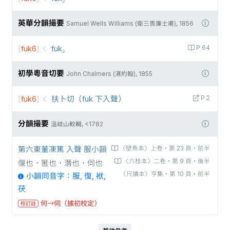
英華分韻撮要
Samuel Wells Williams (衛三畏廉士甫), 1856
[
fuk6
]
fuk꜇
P.64
初學粵音切要
John Chalmers (湛約翰), 1855
[
fuk6
]
扶卜切（fuk 下入聲）
P.2
分韻撮要
溫岐山較輯, <1782
第六東董凍篤 入聲 服小韻
〈壁魚本〉上卷‧第 23 頁‧前半
〈六桂本〉二卷‧第 9 頁‧後半
偃也，匿也，潛也，伺也
〈尺牘本〉亨集‧第 10 頁‧前半
小韻同音字：服, 復, 袱,
茯
何→伺（據初校定）
校訂註