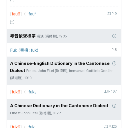
[
fau6
]
fau꜅
P.9
㈡
粵音依聲檢字
馮漢 (馮師韓), 1935
Fuk (粵拼: fuk)
P.8
A Chinese-English Dictionary in the Cantonese
Dialect
Ernest John Eitel (歐德理), Immanuel Gottlieb Genähr
(葉道勝), 1910
[
fuk6
]
fuk꜇
P.167
A Chinese Dictionary in the Cantonese Dialect
Ernest John Eitel (歐德理), 1877
[
fuk6
]
fuk꜇
P.125