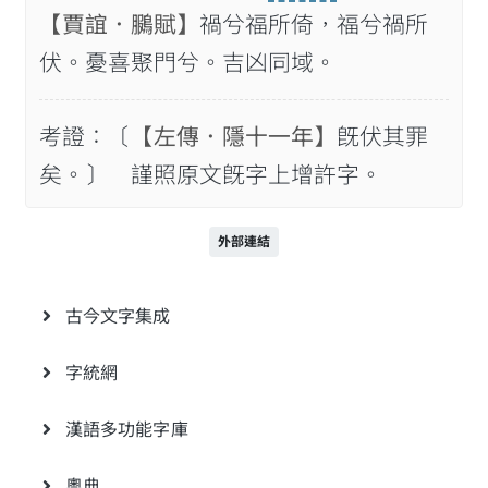
【賈誼．鵩賦】
禍兮福所倚，福兮禍所
伏。憂喜聚門兮。吉凶同域。
考證：〔
【左傳．隱十一年】
旣伏其罪
矣。〕 謹照原文旣字上增許字。
外部連結
古今文字集成
字統網
漢語多功能字庫
粵典