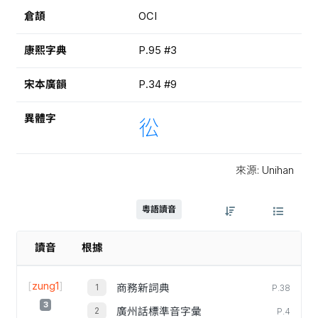
倉頡
OCI
康熙字典
P.95 #3
宋本廣韻
P.34 #9
異體字
彸
來源: Unihan
粵語讀音
讀音
根據
[
zung1
]
商務新詞典
P.38
3
廣州話標準音字彙
P.4