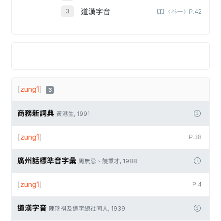
道漢字音
〈卷一〉P.42
[
zung1
]
3
商務新詞典
黃港生, 1991
[
zung1
]
P.38
廣州話標準音字彙
周無忌、饒秉才, 1988
[
zung1
]
P.4
道漢字音
陳瑞祺及道字總社同人, 1939