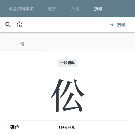
粵音資料集叢
關於
凡例
搜尋
search
搜尋
arrow_forward
伀
一般資料
伀
碼位
U+4F00