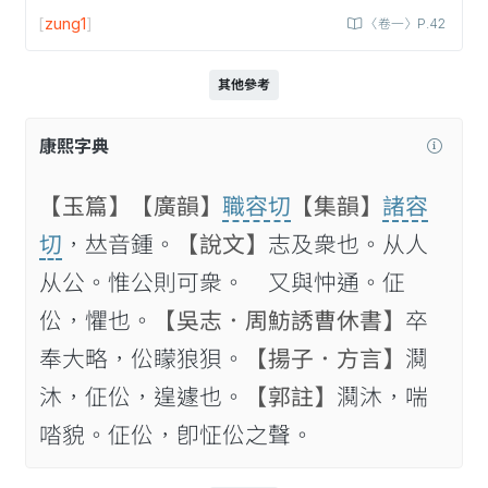
[
zung1
]
〈卷一〉P.42
其他參考
康熙字典
【玉篇】
【廣韻】
職容切
【集韻】
諸容
切
，𠀤音鍾。
【說文】
志及衆也。从人
从公。惟公則可衆。 又與忡通。佂
伀，懼也。
【吳志．周魴誘曹休書】
卒
奉大略，伀矇狼狽。
【揚子．方言】
𤄎
沐，佂伀，遑遽也。
【郭註】
𤄎沐，喘
𠴲貌。佂伀，卽怔伀之聲。