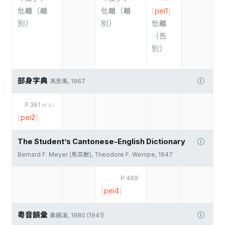
仳離（離
仳離（離
[
pei1
]
別）
別）
仳離
（告
別）
部身字典
馮思禹, 1967
P.361
#4343
[
pei2
]
The Student’s Cantonese-English Dictionary
Bernard F. Meyer (馬奕猷), Theodore F. Wempe, 1947
P.489
[
pei4
]
粵音韻彙
黃錫凌, 1980 (1941)