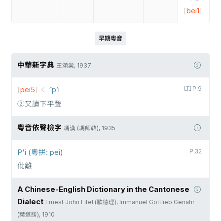
[
bei1
]
早期粵音
中華新字典
王頌棠, 1937
[
pei5
]
꜃p’i
P.9
②又讀下平聲
粵音依聲檢字
馮漢 (馮師韓), 1935
P'i (粵拼: pei)
P.32
仳離
A Chinese-English Dictionary in the Cantonese
Dialect
Ernest John Eitel (歐德理), Immanuel Gottlieb Genähr
(葉道勝), 1910