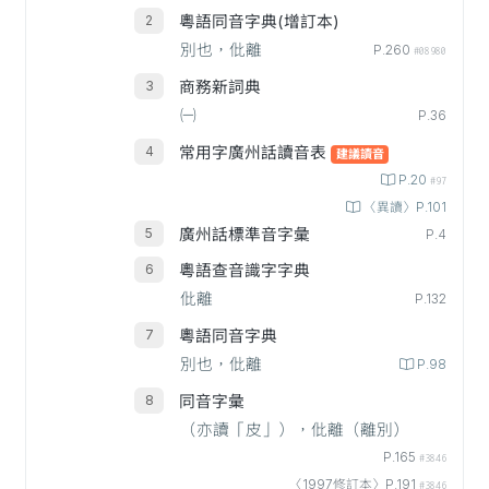
粵語同音字典(增訂本)
別也，仳離
P.260
#08980
商務新詞典
㈠
P.36
常用字廣州話讀音表
建議讀音
P.20
#97
〈異讀〉P.101
廣州話標準音字彙
P.4
粵語查音識字字典
仳離
P.132
粵語同音字典
別也，仳離
P.98
同音字彙
（亦讀「皮」），仳離（離別）
P.165
#3846
〈1997修訂本〉P.191
#3846