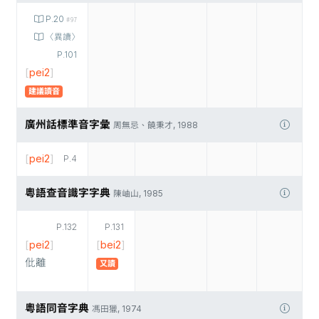
P.20
#97
〈異讀〉
P.101
[
pei2
]
建議讀音
廣州話標準音字彙
周無忌、饒秉才, 1988
[
pei2
]
P.4
粵語查音識字字典
陳岫山, 1985
P.132
P.131
[
pei2
]
[
bei2
]
仳離
又讀
粵語同音字典
馮田獵, 1974