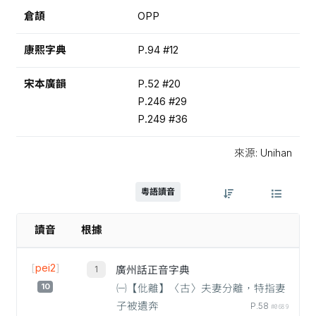
倉頡
OPP
康熙字典
P.94 #12
宋本廣韻
P.52 #20
P.246 #29
P.249 #36
來源: Unihan
粵語讀音
讀音
根據
[
pei2
]
廣州話正音字典
10
㈠【仳離】〈古〉夫妻分離，特指妻
子被遺奔
P.58
#0689