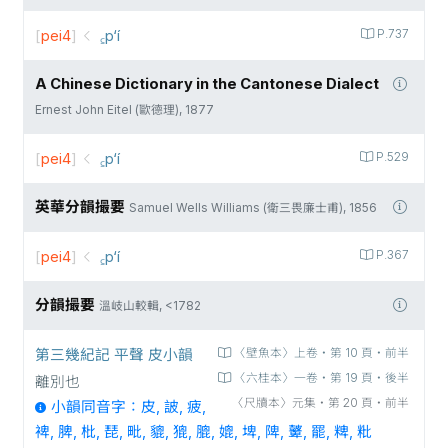
[
pei4
]
꜁p‘í
P.737
A Chinese Dictionary in the Cantonese Dialect
Ernest John Eitel (歐德理), 1877
[
pei4
]
꜁p‘í
P.529
英華分韻撮要
Samuel Wells Williams (衛三畏廉士甫), 1856
[
pei4
]
꜁p‘í
P.367
分韻撮要
溫岐山較輯, <1782
第三幾紀記 平聲 皮小韻
〈壁魚本〉上卷‧第 10 頁‧前半
〈六桂本〉一卷‧第 19 頁‧後半
離別也
〈尺牘本〉元集‧第 20 頁‧前半
小韻同音字：皮, 詖, 疲,
裨, 脾, 枇, 琵, 毗, 貔, 𤠞, 膍, 媲, 埤, 陴, 𥀷, 罷, 粺, 粃