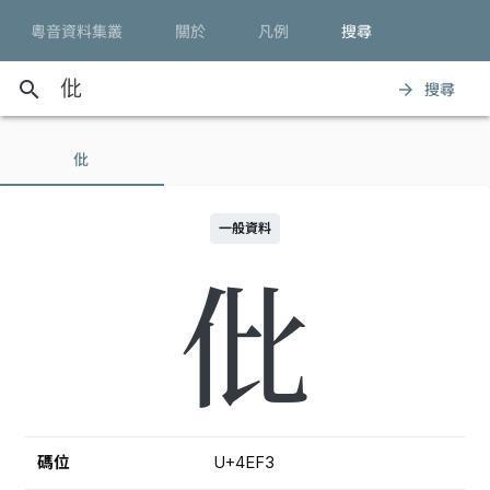
粵音資料集叢
關於
凡例
搜尋
search
搜尋
arrow_forward
仳
一般資料
仳
碼位
U+4EF3