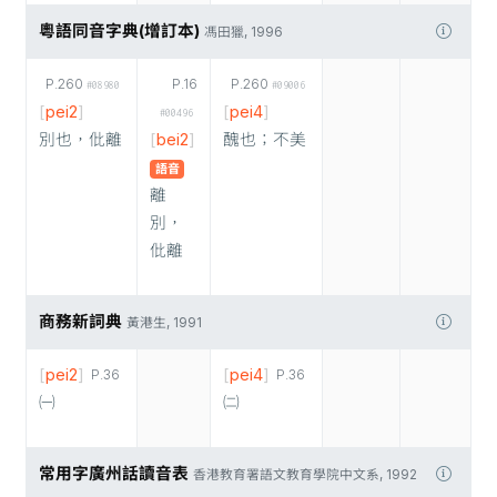
粵語同音字典(增訂本)
馮田獵, 1996
P.260
P.16
P.260
#08980
#09006
[
pei2
]
[
pei4
]
#00496
別也，仳離
[
bei2
]
醜也；不美
語音
離
別，
仳離
商務新詞典
黃港生, 1991
[
pei2
]
[
pei4
]
P.36
P.36
㈠
㈡
常用字廣州話讀音表
香港教育署語文教育學院中文系, 1992