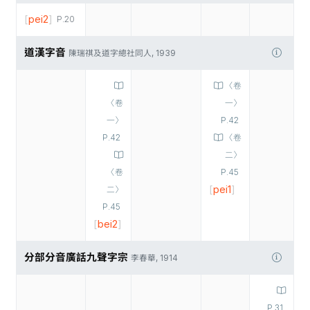
[
pei2
]
P.20
道漢字音
陳瑞祺及道字總社同人, 1939
〈卷
〈卷
一〉
一〉
P.42
P.42
〈卷
二〉
〈卷
P.45
[
pei1
]
二〉
P.45
[
bei2
]
分部分音廣話九聲字宗
李春華, 1914
P.31