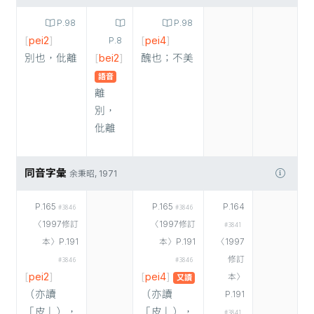
P.98
P.98
[
pei2
]
[
pei4
]
P.8
別也，仳離
[
bei2
]
醜也；不美
語音
離
別，
仳離
同音字彙
余秉昭, 1971
P.165
P.165
P.164
#3846
#3846
〈1997修訂
〈1997修訂
#3841
本〉P.191
本〉P.191
〈1997
修訂
#3846
#3846
[
pei2
]
[
pei4
]
本〉
又讀
（亦讀
（亦讀
P.191
「皮」），
「皮」），
#3841