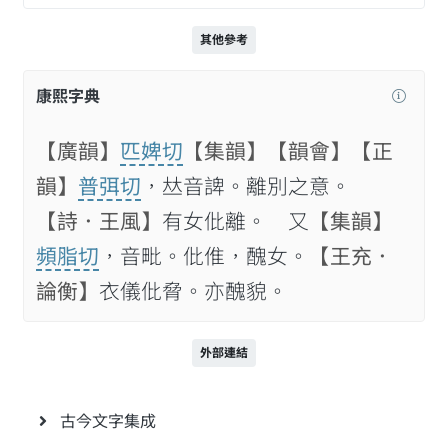
其他參考
康熙字典
【廣韻】
匹婢切
【集韻】
【韻會】
【正
韻】
普弭切
，𠀤音諀。離別之意。
【詩．王風】
有女仳離。 又
【集韻】
頻脂切
，音毗。仳倠，醜女。
【王充．
論衡】
衣儀仳脅。亦醜貌。
外部連結
古今文字集成