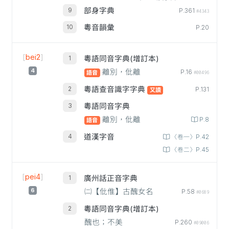
部身字典
P.361
#4343
粵音韻彙
P.20
[
bei2
]
粵語同音字典(增訂本)
4
離別，仳離
P.16
語音
#00496
粵語查音識字字典
P.131
又讀
粵語同音字典
離別，仳離
P.8
語音
道漢字音
〈卷一〉P.42
〈卷二〉P.45
[
pei4
]
廣州話正音字典
6
㈡【仳倠】古醜女名
P.58
#0689
粵語同音字典(增訂本)
醜也；不美
P.260
#09006