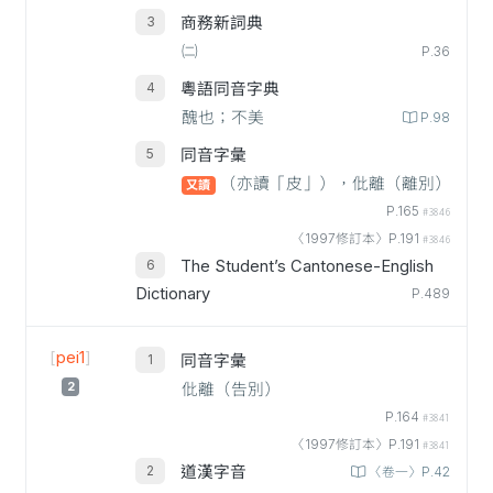
商務新詞典
㈡
P.36
粵語同音字典
醜也；不美
P.98
同音字彙
（亦讀「皮」），仳離（離別）
又讀
P.165
#3846
〈1997修訂本〉P.191
#3846
The Student’s Cantonese-English
Dictionary
P.489
[
pei1
]
同音字彙
2
仳離（告別）
P.164
#3841
〈1997修訂本〉P.191
#3841
道漢字音
〈卷一〉P.42