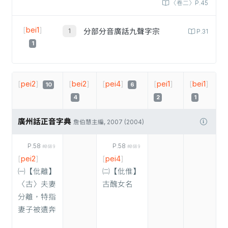
〈卷二〉P.45
[
bei1
]
分部分音廣話九聲字宗
P.31
1
[
pei2
]
[
bei2
]
[
pei4
]
[
pei1
]
[
bei1
]
10
6
4
2
1
廣州話正音字典
詹伯慧主編, 2007 (2004)
P.58
P.58
#0689
#0689
[
pei2
]
[
pei4
]
㈠【仳離】
㈡【仳倠】
〈古〉夫妻
古醜女名
分離，特指
妻子被遺奔