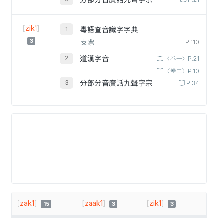
分部分音廣話九聲字宗
P.21
[
zik1
]
粵語查音識字字典
3
支票
P.110
道漢字音
〈卷一〉P.21
〈卷二〉P.10
分部分音廣話九聲字宗
P.34
[
zak1
]
[
zaak1
]
[
zik1
]
15
3
3