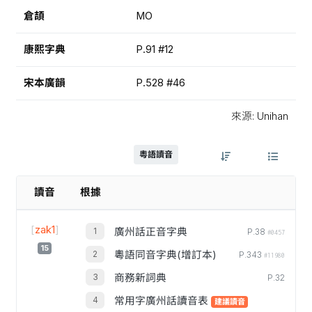
倉頡
MO
康熙字典
P.91 #12
宋本廣韻
P.528 #46
來源: Unihan
粵語讀音
讀音
根據
[
zak1
]
廣州話正音字典
P.38
#0457
15
粵語同音字典(增訂本)
P.343
#11980
商務新詞典
P.32
常用字廣州話讀音表
建議讀音