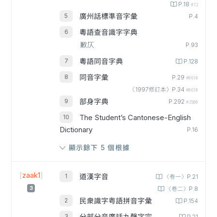
P.18
#72
廣州話標準音字彙
P.4
粵語查音識字字典
歉仄
P.93
粵語同音字典
P.128
同音字彙
P.29
#0610
〈1997修訂本〉P.34
#0610
部身字典
P.292
#3500
The Student’s Cantonese-English
Dictionary
P.16
顯示餘下 5 個根據
[
zaak1
]
道漢字音
〈卷一〉P.21
3
〈卷二〉P.8
民衆識字粤語拼音字彙
P.154