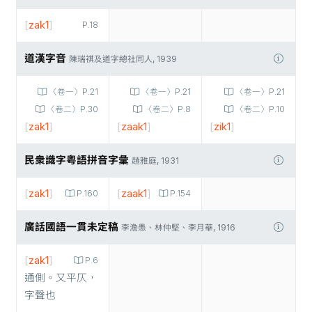
[
zak1
]
P.18
道漢字音
陳瑞祺及道字總社同人, 1939
〈卷一〉P.21
〈卷一〉P.21
〈卷一〉P.21
〈卷二〉P.30
〈卷二〉P.8
〈卷二〉P.10
[
zak1
]
[
zaak1
]
[
zik1
]
民衆識字粤語拼音字彙
趙雅庭, 1931
[
zak1
]
[
zaak1
]
P.160
P.154
廣話國語一貫未定稿
李澹愚、林仲堅、李月華, 1916
[
zak1
]
P.6
通側。又平仄，
字聲也