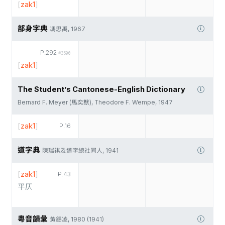
[
zak1
]
部身字典
馮思禹, 1967
P.292
#3500
[
zak1
]
The Student’s Cantonese-English Dictionary
Bernard F. Meyer (馬奕猷), Theodore F. Wempe, 1947
[
zak1
]
P.16
道字典
陳瑞祺及道字總社同人, 1941
[
zak1
]
P.43
平仄
粵音韻彙
黃錫凌, 1980 (1941)