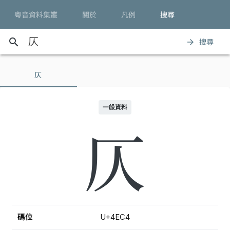
粵音資料集叢
關於
凡例
搜尋
search
搜尋
arrow_forward
仄
一般資料
仄
碼位
U+4EC4