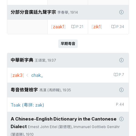
分部分音廣話九聲字宗
李春華, 1914
[
zaak1
]
[
zik1
]
P.21
P.34
早期粵音
中華新字典
王頌棠, 1937
[
zak3
]
chak⸰
P.7
粵音依聲檢字
馮漢 (馮師韓), 1935
Tsak (粵拼: zak)
P.44
A Chinese-English Dictionary in the Cantonese
Dialect
Ernest John Eitel (歐德理), Immanuel Gottlieb Genähr
(葉道勝), 1910