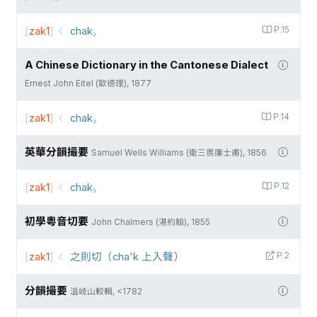
[
zak1
]
chak꜆
P.15
A Chinese Dictionary in the Cantonese Dialect
Ernest John Eitel (歐德理), 1877
[
zak1
]
chak꜆
P.14
英華分韻撮要
Samuel Wells Williams (衛三畏廉士甫), 1856
[
zak1
]
chak꜆
P.12
初學粵音切要
John Chalmers (湛約翰), 1855
[
zak1
]
之則切（cha'k 上入聲）
P.2
分韻撮要
溫岐山較輯, <1782