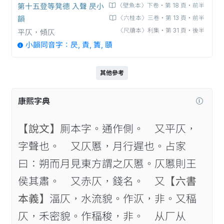
第十五登等凳德 入聲 昃小
〈壁魚本〉下卷‧第 18 頁‧前半
韻
〈六桂本〉三卷‧第 13 頁‧前半
〈尺牘本〉利集‧第 31 頁‧後半
平仄，傾仄
小韻同音字：昃, 責, 簀, 賾
其他參考
康熙字典
【說文】
厠本字。通作側。 又平仄，
字聲也。 又仄慝，月行遲也。占家
曰：朔而月見東方謂之仄慝。仄慝則王
侯其肅。 又赤仄，錢名。 又
【六書
本義】
湢仄，水流貌。作㳁，非。又稫
仄，禾密貌。作稫稄，非。 从厂从