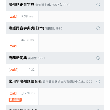
廣州話正音字典
詹伯慧主編, 2007 (2004)
[
zak1
]
P.38
#0457
粵語同音字典(增訂本)
馮田獵, 1996
P.343
#11980
[
zak1
]
商務新詞典
黃港生, 1991
[
zak1
]
P.32
常用字廣州話讀音表
香港教育署語文教育學院中文系, 1992
[
zak1
]
P.18
#72
建議讀音