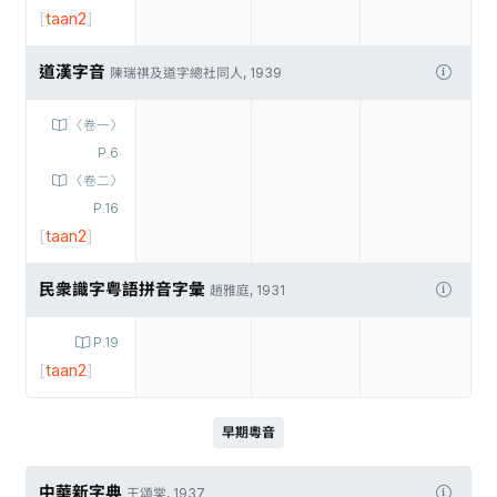
[
taan2
]
道漢字音
陳瑞祺及道字總社同人, 1939
〈卷一〉
P.6
〈卷二〉
P.16
[
taan2
]
民衆識字粤語拼音字彙
趙雅庭, 1931
P.19
[
taan2
]
早期粵音
中華新字典
王頌棠, 1937