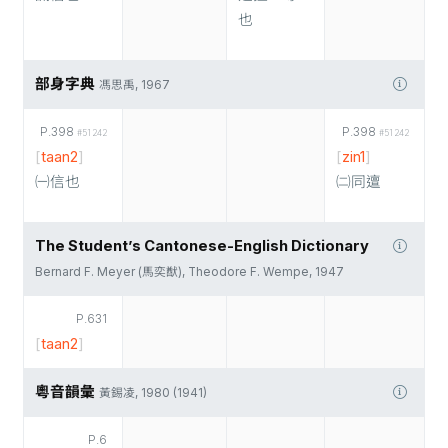
也
部身字典
馮思禹, 1967
P.398
P.398
#51242
#51242
[
taan2
]
[
zin1
]
㈠信也
㈡同邅
The Student’s Cantonese-English Dictionary
Bernard F. Meyer (馬奕猷), Theodore F. Wempe, 1947
P.631
[
taan2
]
粵音韻彙
黃錫凌, 1980 (1941)
P.6