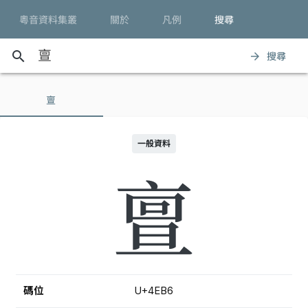
粵音資料集叢
關於
凡例
搜尋
search
搜尋
arrow_forward
亶
一般資料
亶
碼位
U+4EB6