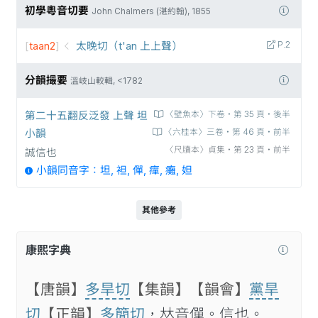
初學粵音切要
John Chalmers (湛約翰), 1855
[
taan2
]
太晚切（t'an 上上聲）
P.2
分韻撮要
溫岐山較輯, <1782
第二十五翻反泛發 上聲 坦
〈壁魚本〉下卷‧第 35 頁‧後半
小韻
〈六桂本〉三卷‧第 46 頁‧前半
〈尺牘本〉貞集‧第 23 頁‧前半
誠信也
小韻同音字：坦, 袒, 僤, 癉, 癱, 妲
其他參考
康熙字典
【唐韻】
多旱切
【集韻】
【韻會】
黨旱
切
【正韻】
多𥳑切
，𠀤音僤。信也。