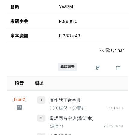
倉頡
YWRM
康熙字典
P.89 #20
宋本廣韻
P.283 #43
來源: Unihan
粵語讀音
讀音
根據
[
taan2
]
廣州話正音字典
11
㈠①誠然。②實在
P.21
#0219
粵語同音字典(增訂本)
誠信也
P.302
#10531