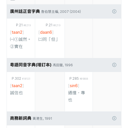
廣州話正音字典
詹伯慧主編, 2007 (2004)
P.21
P.21
#0219
#0219
[
taan2
]
[
daan6
]
㈠①誠然。
㈡同「但」
②實在
粵語同音字典(增訂本)
馮田獵, 1996
P.302
P.285
#10531
#09888
[
taan2
]
[
sin6
]
誠信也
通擅，專
也
商務新詞典
黃港生, 1991