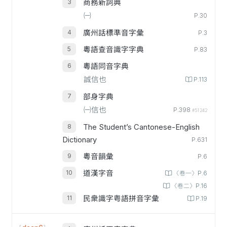
商務新詞典
㈠
P.30
廣州話標準音字彙
P.3
粵語查音識字字典
P.83
粵語同音字典
誠信也
P.113
部身字典
㈠信也
P.398
#51242
The Student’s Cantonese-English
Dictionary
P.631
粵音韻彙
P.6
道漢字音
〈卷一〉P.6
〈卷二〉P.16
民衆識字粤語拼音字彙
P.19