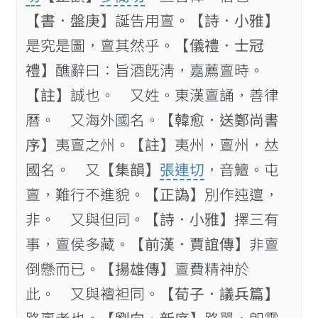
【書．盤庚】
誕告用亶。
【詩．小雅】
是究是圖，亶其然乎。
【儀禮．士冠
禮】
醮辭曰：旨酒旣淸，嘉薦亶時。
【註】
誠也。 又姓。東漢亶誦，善律
曆。 又海外國名。
【韓愈．送鄭尚書
序】
夷亶之州。
【註】
夷州，亶州，𠀤
國名。 又
【集韻】
張連切
，音鱣。屯
亶，難行不進貌。
【正譌】
別作迍邅，
非。 又與但同。
【詩．小雅】
擇三有
事，亶侯多藏。
【前漢．賈誼傳】
非亶
倒懸而已。
【揚雄傳】
亶費精神於
此。 又與襢袒同。
【荀子．議兵篇】