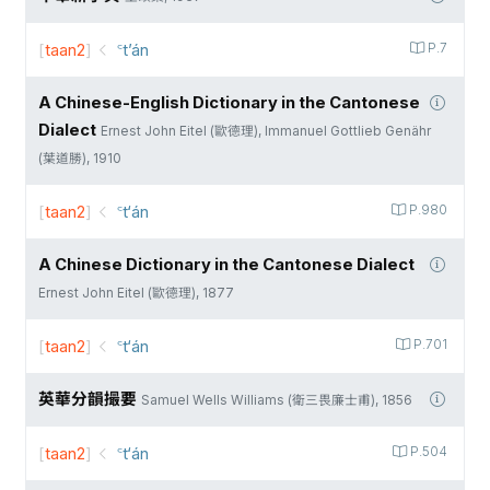
[
taan2
]
꜂t’án
P.7
A Chinese-English Dictionary in the Cantonese
Dialect
Ernest John Eitel (歐德理), Immanuel Gottlieb Genähr
(葉道勝), 1910
[
taan2
]
꜂t‘án
P.980
A Chinese Dictionary in the Cantonese Dialect
Ernest John Eitel (歐德理), 1877
[
taan2
]
꜂t‘án
P.701
英華分韻撮要
Samuel Wells Williams (衛三畏廉士甫), 1856
[
taan2
]
꜂t‘án
P.504