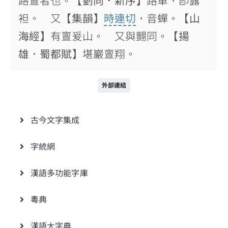
路亶者也。
【劉向．新序】
路單，卽露
袒。 又
【集韻】
時連切
，音蟬。
【山
海經】
有亶爰山。 又與𦒜同。
【揚
雄．蜀都賦】
堪巖亶翔。
外部連結
古今文字集成
字統網
漢語多功能字庫
粵典
漢語大字典