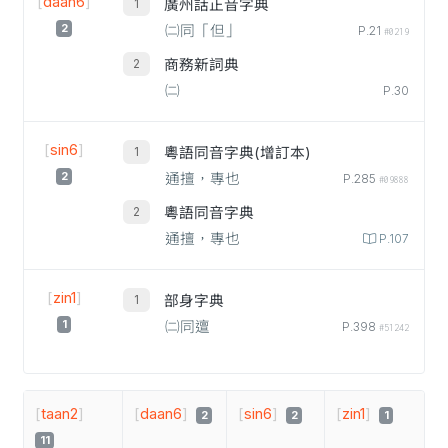
[
daan6
]
廣州話正音字典
2
㈡同「但」
P.21
#0219
商務新詞典
㈡
P.30
[
sin6
]
粵語同音字典(增訂本)
2
通擅，專也
P.285
#09888
粵語同音字典
通擅，專也
P.107
[
zin1
]
部身字典
1
㈡同邅
P.398
#51242
[
taan2
]
[
daan6
]
[
sin6
]
[
zin1
]
2
2
1
11