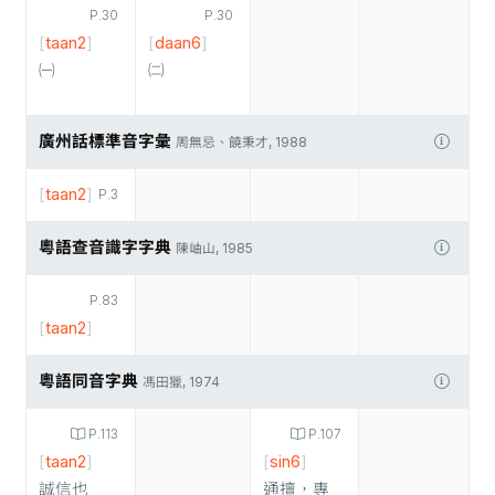
P.30
P.30
[
taan2
]
[
daan6
]
㈠
㈡
廣州話標準音字彙
周無忌、饒秉才, 1988
[
taan2
]
P.3
粵語查音識字字典
陳岫山, 1985
P.83
[
taan2
]
粵語同音字典
馮田獵, 1974
P.113
P.107
[
taan2
]
[
sin6
]
誠信也
通擅，專