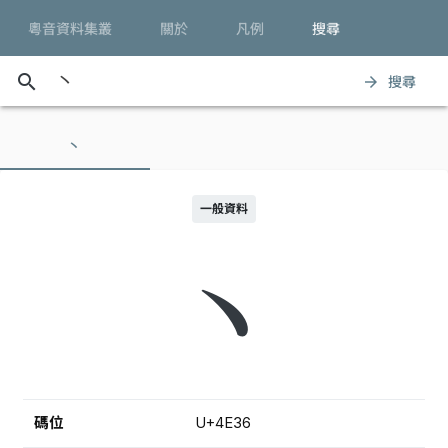
粵音資料集叢
關於
凡例
搜尋
search
搜尋
arrow_forward
丶
一般資料
丶
碼位
U+4E36