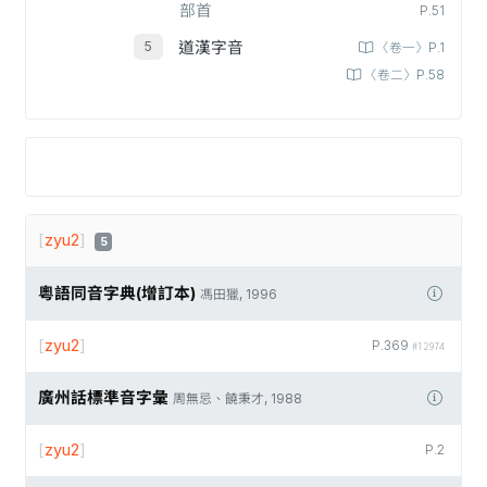
部首
P.51
道漢字音
〈卷一〉P.1
〈卷二〉P.58
[
zyu2
]
5
粵語同音字典(增訂本)
馮田獵, 1996
[
zyu2
]
P.369
#12974
廣州話標準音字彙
周無忌、饒秉才, 1988
[
zyu2
]
P.2