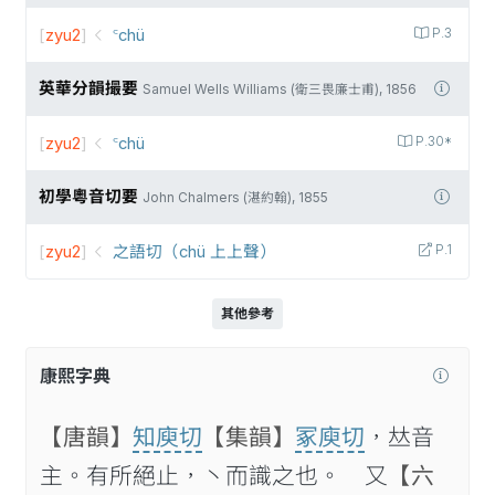
[
zyu2
]
꜂chü
P.3
英華分韻撮要
Samuel Wells Williams (衛三畏廉士甫), 1856
[
zyu2
]
꜂chü
P.30*
初學粵音切要
John Chalmers (湛約翰), 1855
[
zyu2
]
之語切（chü 上上聲）
P.1
其他參考
康熙字典
【唐韻】
知庾切
【集韻】
冢庾切
，𠀤音
主。有所絕止，丶而識之也。 又
【六