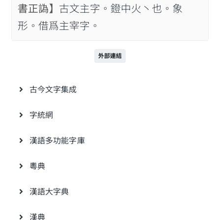
書正譌】
古文主字。鐙中火丶也。象
形。借爲主宰字。
外部連結
古今文字集成
字統網
漢語多功能字庫
粵典
漢語大字典
漢典