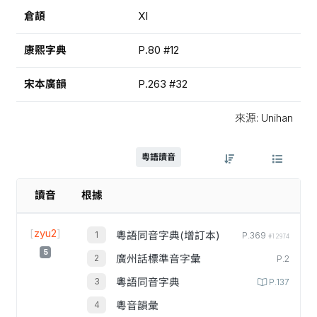
倉頡
XI
康熙字典
P.80 #12
宋本廣韻
P.263 #32
來源: Unihan
粵語讀音
讀音
根據
[
zyu2
]
粵語同音字典(增訂本)
P.369
#12974
5
廣州話標準音字彙
P.2
粵語同音字典
P.137
粵音韻彙