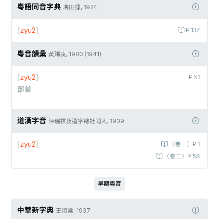
粵語同音字典
馮田獵, 1974
[
zyu2
]
P.137
粵音韻彙
黃錫凌, 1980 (1941)
[
zyu2
]
P.51
部首
道漢字音
陳瑞祺及道字總社同人, 1939
[
zyu2
]
〈卷一〉P.1
〈卷二〉P.58
早期粵音
中華新字典
王頌棠, 1937