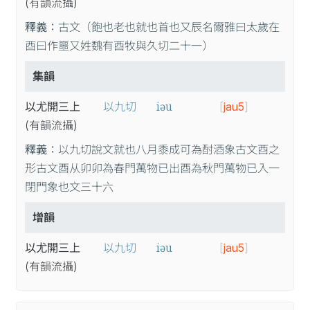
(有
韻
流
攝
)
釋義：
古文（飽也老也就也首也又辰名爾雅曰太歲在
酉曰作噩又姓魏有酉牧與久切二十一）
集韻
iəu
以尤開三上
以九切
[
jau5
]
(有
韻
流
攝
)
釋義：
以九切說文就也八月黍成可為酎酒象古文酉之
形古文酉从卯卯為春門萬物已出酉為秋門萬物已入一
閉門象也文三十六
增韻
iəu
以尤開三上
以九切
[
jau5
]
(有
韻
流
攝
)