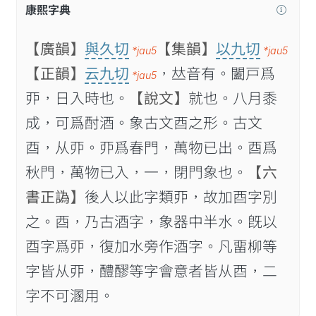
康熙字典
【廣韻】
與久切
【集韻】
以九切
*jau5
*jau5
【正韻】
云九切
，𠀤音有。闔戸爲
*jau5
丣，日入時也。
【說文】
就也。八月黍
成，可爲酎酒。象古文酉之形。古文
酉，从丣。丣爲春門，萬物已出。酉爲
秋門，萬物已入，一，閉門象也。
【六
書正譌】
後人以此字類丣，故加酉字別
之。酉，乃古酒字，象器中半水。旣以
酉字爲丣，復加水旁作酒字。凡畱柳等
字皆从丣，醴醪等字會意者皆从酉，二
字不可溷用。