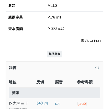
倉頡
MLLS
康熙字典
P.78 #11
宋本廣韻
P.323 #42
來源: Unihan
其他參考
韻書
地位
反切
擬音
參考粵讀
廣韻
iəu
以尤開三上
與久切
[
jau5
]