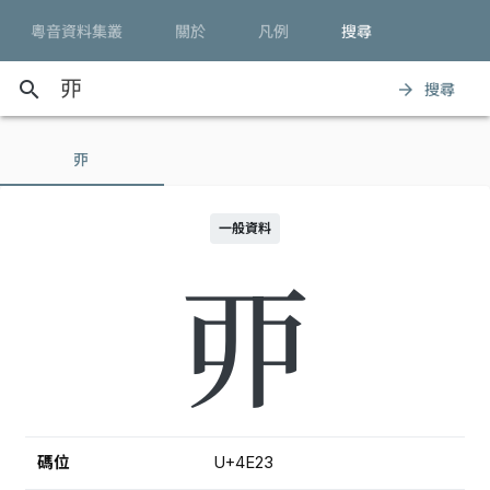
粵音資料集叢
關於
凡例
搜尋
search
搜尋
arrow_forward
丣
一般資料
丣
碼位
U+4E23