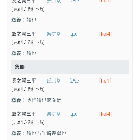
kʰie
溪之開三平
去其切
[
hei1
]
(見
組
之
韻
止
攝
)
釋義：
齧也
ɡie
羣之開三平
渠之切
[
kei4
]
(見
組
之
韻
止
攝
)
釋義：
齧也
集韻
kʰie
溪之開三平
丘其切
[
hei1
]
(見
組
之
韻
止
攝
)
釋義：
博雅齧也或從竒
ɡie
羣之開三平
渠之切
[
kei4
]
(見
組
之
韻
止
攝
)
釋義：
齧也古作𪗞畁舉也