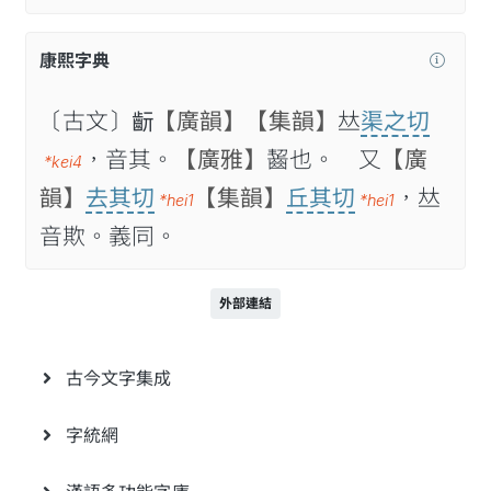
康熙字典
〔古文〕𪗞
【廣韻】
【集韻】
𠀤
渠之切
，音其。
【廣雅】
齧也。 又
【廣
*kei4
韻】
去其切
【集韻】
丘其切
，𠀤
*hei1
*hei1
音欺。義同。
外部連結
古今文字集成
字統網