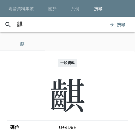
粵音資料集叢
關於
凡例
搜尋
search
搜尋
arrow_forward
䶞
一般資料
䶞
碼位
U+4D9E