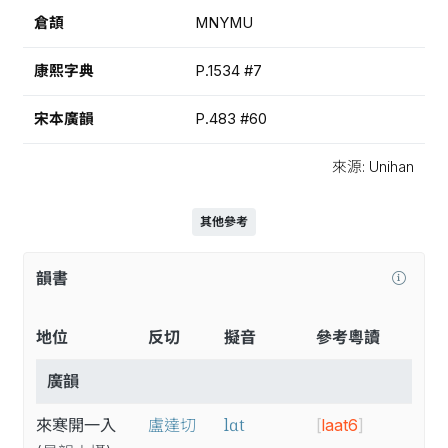
倉頡
MNYMU
康熙字典
P.1534 #7
宋本廣韻
P.483 #60
來源: Unihan
其他參考
韻書
地位
反切
擬音
參考粵讀
廣韻
lɑt
來寒開一入
盧達切
[
laat6
]