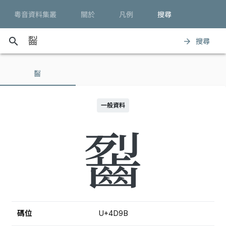
粵音資料集叢
關於
凡例
搜尋
search
搜尋
arrow_forward
䶛
一般資料
䶛
碼位
U+4D9B