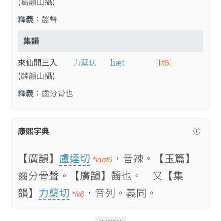
(曷
韻
山
攝
)
釋義：
齧聲
集韻
liæt
來仙開三入
力蘖切
[
lit6
]
(薛
韻
山
攝
)
釋義：
齒分骨也
康熙字典
【廣韻】
盧達切
，音辣。
【玉篇】
*laat6
齒分骨聲。
【廣韻】
齧也。 又
【集
韻】
力蘖切
，音列。義同。
*lit6