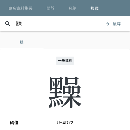
粵音資料集叢
關於
凡例
搜尋
search
搜尋
arrow_forward
䵲
一般資料
䵲
碼位
U+4D72