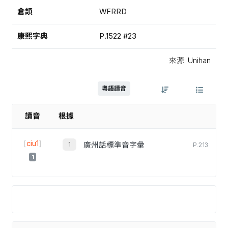
倉頡
WFRRD
康熙字典
P.1522 #23
來源: Unihan
粵語讀音
讀音
根據
[
ciu1
]
廣州話標準音字彙
P.213
1