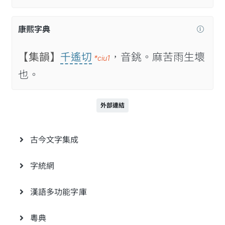
康熙字典
【集韻】
千遙切
，音銚。麻苦雨生壞
*ciu1
也。
外部連結
古今文字集成
字統網
漢語多功能字庫
粵典