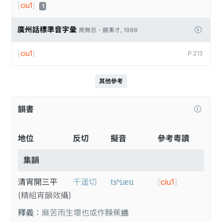
[
ciu1
]
1
廣州話標準音字彙
周無忌、饒秉才, 1988
[
ciu1
]
P.213
其他參考
韻書
地位
反切
擬音
參考粵讀
集韻
tsʰiæu
清宵開三平
千遥切
[
ciu1
]
(精
組
宵
韻
效
攝
)
釋義：
麻苦雨生壞也或作䵲蕉𦅃