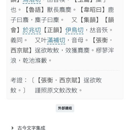
也。
【魯語】
獸長麛䴠。
【韋昭曰】
鹿
子曰麛，麋子曰麇。 又
【集韻】
【韻
會】
於兆切
【正韻】
伊鳥切
，𠀤音殀。
義同。 又叶
滿補切
，音母。
【張衡．
西京賦】
逞欲畋䰻，效獲麑䴠。樛蓼浶
浪，乾池滌藪。
考證：〔
【張衡．西京賦】
逞欲畋
魰。〕 謹照原文魰改䰻。
外部連結
古今文字集成