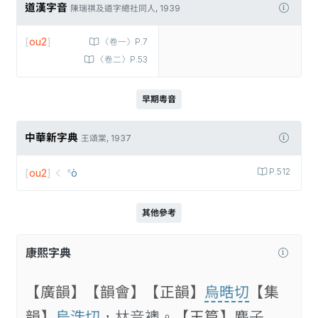
道漢字音
陳瑞祺及道字總社同人, 1939
[
ou2
]
〈卷一〉P.7
〈卷二〉P.53
早期粵音
中華新字典
王頌棠, 1937
[
ou2
]
꜂ò
P.512
其他參考
康熙字典
【廣韻】
【韻會】
【正韻】
烏晧切
【集
韻】
烏浩切
，𠀤音襖。
【玉篇】
麋子