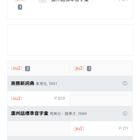
1
[
ou2
]
[
jiu2
]
2
1
商務新詞典
黃港生, 1991
[
ou2
]
P.829
廣州話標準音字彙
周無忌、饒秉才, 1988
[
jiu2
]
P.211