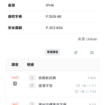
倉頡
IPHK
康熙字典
P.1509 #6
宋本廣韻
P.303 #34
來源: Unihan
粵語讀音
讀音
根據
[
ou2
]
商務新詞典
P.829
2
道漢字音
〈卷一〉P.7
〈卷二〉P.53
[
jiu2
]
廣州話標準音字彙
P.211