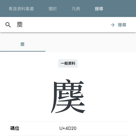
粵音資料集叢
關於
凡例
搜尋
search
搜尋
arrow_forward
䴠
一般資料
䴠
碼位
U+4D20