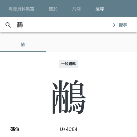
粵音資料集叢
關於
凡例
搜尋
search
搜尋
arrow_forward
䳤
一般資料
䳤
碼位
U+4CE4