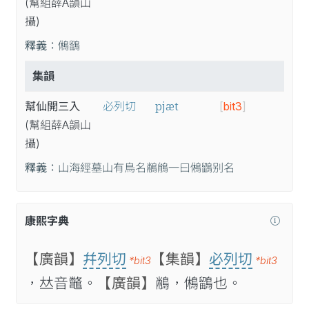
(幫
組
薛A
韻
山
攝
)
釋義：
鵂鶹
集韻
pjæt
幫仙開三入
必列切
[
bit3
]
(幫
組
薛A
韻
山
攝
)
釋義：
山海經墓山有鳥名䳤䳌一曰鵂鶹别名
康熙字典
【廣韻】
幷列切
【集韻】
必列切
*bit3
*bit3
，𠀤音鼈。
【廣韻】
䳤，鵂鶹也。