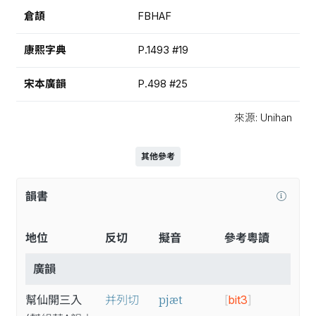
倉頡
FBHAF
康熙字典
P.1493 #19
宋本廣韻
P.498 #25
來源: Unihan
其他參考
韻書
地位
反切
擬音
參考粵讀
廣韻
pjæt
幫仙開三入
并列切
[
bit3
]