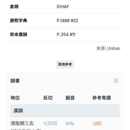
倉頡
IOHAF
康熙字典
P.1488 #22
宋本廣韻
P.354 #11
來源: Unihan
其他參考
韻書
地位
反切
擬音
參考粵讀
廣韻
tsʰiɪ
清脂開三去
七四切
[
ci3
]