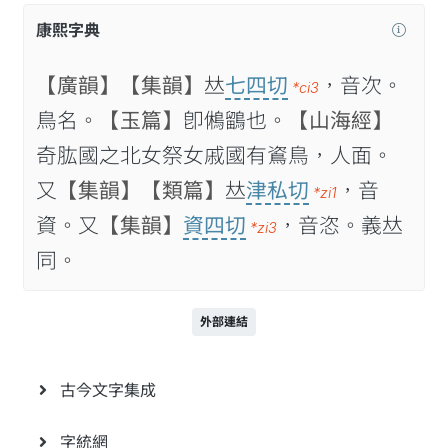
康熙字典
【廣韻】
【集韻】
𠀤
七四切
，音次。
*ci3
鳥名。
【玉篇】
卽鵂鶹也。
【山海經】
奇肱國之北女祭女戚國有䳐鳥，人面。
又
【集韻】
【類篇】
𠀤
津私切
，音
*zi1
資。又
【集韻】
資四切
，音恣。義𠀤
*zi3
同。
外部連結
古今文字集成
字統網