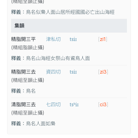
(精
組
至
韻
止
攝
)
釋義：
鳥名似梟人面山居所經國國必亡出山海經
集韻
tsiɪ
精脂開三平
津私切
[
zi1
]
(精
組
脂
韻
止
攝
)
釋義：
鳥名山海經女祭山有䳐鳥人面
tsiɪ
精脂開三去
資四切
[
zi3
]
(精
組
至
韻
止
攝
)
釋義：
鳥名
tsʰiɪ
清脂開三去
七四切
[
ci3
]
(精
組
至
韻
止
攝
)
釋義：
鳥名人面如梟