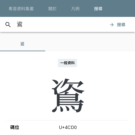
粵音資料集叢
關於
凡例
搜尋
search
搜尋
arrow_forward
䳐
一般資料
䳐
碼位
U+4CD0