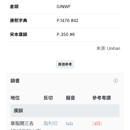
倉頡
GINWF
康熙字典
P.1476 #42
宋本廣韻
P.350 #6
來源: Unihan
其他參考
韻書
地位
反切
擬音
參考粵讀
廣韻
tɕiɪ
章脂開三去
脂利切
[
zi3
]