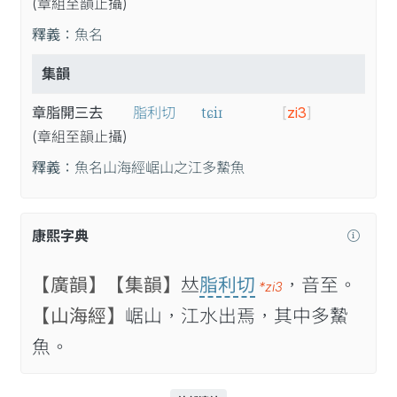
(章
組
至
韻
止
攝
)
釋義：
魚名
集韻
tɕiɪ
章脂開三去
脂利切
[
zi3
]
(章
組
至
韻
止
攝
)
釋義：
魚名山海經崌山之江多䲀魚
康熙字典
【廣韻】
【集韻】
𠀤
脂利切
，音至。
*zi3
【山海經】
崌山，江水出焉，其中多䲀
魚。