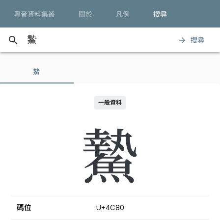
粵音資料集叢
關於
凡例
搜尋
search
搜尋
arrow_forward
䲀
一般資料
䲀
碼位
U+4C80