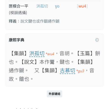
ɣo
匣模合一平
洪孤切
[
wu4
]
(模
韻
遇
攝
)
釋義：
說文䭈也或作䭅通作餬
康熙字典
【集韻】
洪孤切
，音胡。
【玉篇】
餠
*wu4
也。
【說文】
本作𩱍，䭈也。
【集韻】
通作餬。 又
【集韻】
古慕切
，音
*gu3
故。饘也。
外部連結