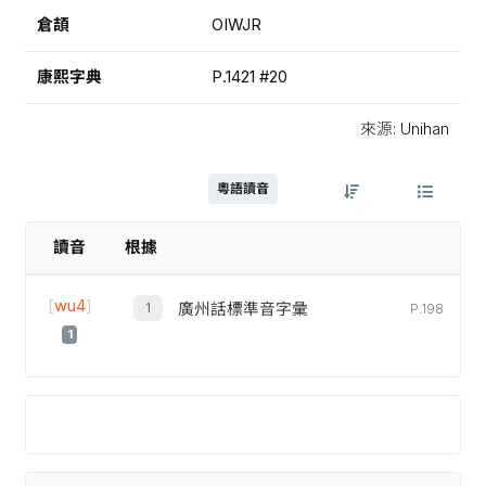
倉頡
OIWJR
康熙字典
P.1421 #20
來源: Unihan
粵語讀音
讀音
根據
[
wu4
]
廣州話標準音字彙
P.198
1