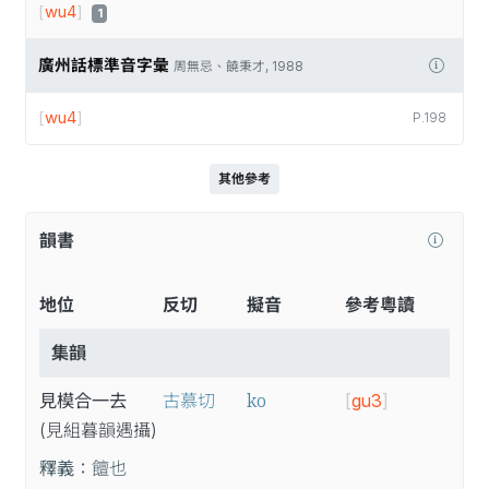
[
wu4
]
1
廣州話標準音字彙
周無忌、饒秉才, 1988
[
wu4
]
P.198
其他參考
韻書
地位
反切
擬音
參考粵讀
集韻
ko
見模合一去
古慕切
[
gu3
]
(見
組
暮
韻
遇
攝
)
釋義：
饘也