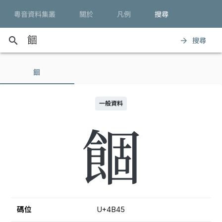
粵音資料集叢
關於
凡例
搜尋
search
搜尋
arrow_forward
䭅
一般資料
䭅
碼位
U+4B45