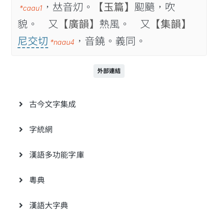
，𠀤音灱。
【玉篇】
䫸䬘，吹
*caau1
貌。 又
【廣韻】
𤍠風。 又
【集韻】
尼交切
，音鐃。義同。
*naau4
外部連結
古今文字集成
字統網
漢語多功能字庫
粵典
漢語大字典