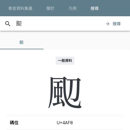
粵音資料集叢
關於
凡例
搜尋
search
搜尋
arrow_forward
䫸
一般資料
䫸
碼位
U+4AF8