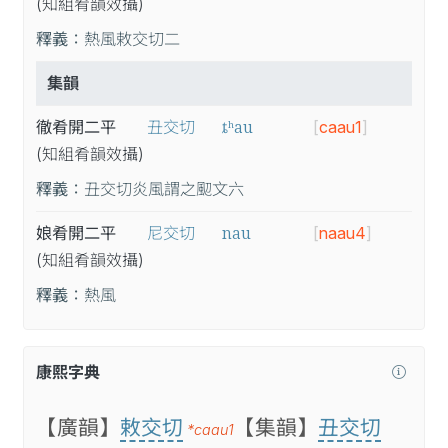
(知
組
肴
韻
效
攝
)
釋義：
熱風敕交切二
集韻
ȶʰau
徹肴開二平
丑交切
[
caau1
]
(知
組
肴
韻
效
攝
)
釋義：
丑交切炎風謂之䫸文六
nau
娘肴開二平
尼交切
[
naau4
]
(知
組
肴
韻
效
攝
)
釋義：
熱風
康熙字典
【廣韻】
敕交切
【集韻】
丑交切
*caau1