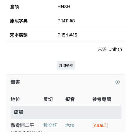
倉頡
HNSH
康熙字典
P.1411 #8
宋本廣韻
P.154 #45
來源: Unihan
其他參考
韻書
地位
反切
擬音
參考粵讀
廣韻
ȶʰau
徹肴開二平
敕交切
[
caau1
]