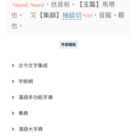
，𠀤音袒。
【玉篇】
馬帶
*daan6
,
*taan2
也。 又
【集韻】
抽延切
，音脠。鞮
*cin1
也。
外部連結
古今文字集成
字統網
漢語多功能字庫
粵典
漢語大字典