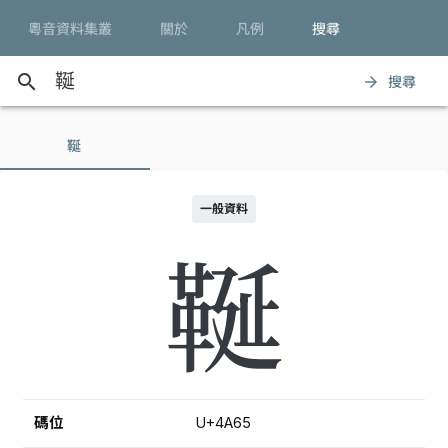
粵音資料集叢
關於
凡例
搜尋
search
搜尋
arrow_forward
䩥
一般資料
䩥
碼位
U+4A65