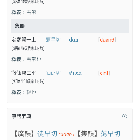
(端
組
緩
韻
山
攝
)
釋義：
馬帶
集韻
dɑn
定寒開一上
蕩旱切
[
daan6
]
(端
組
緩
韻
山
攝
)
釋義：
馬帯也
ȶʰiæn
徹仙開三平
抽延切
[
cin1
]
(知
組
仙
韻
山
攝
)
釋義：
鞮也
康熙字典
【廣韻】
徒旱切
【集韻】
蕩旱切
*daan6