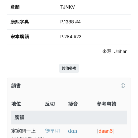
倉頡
TJNKV
康熙字典
P.1388 #4
宋本廣韻
P.284 #22
來源: Unihan
其他參考
韻書
地位
反切
擬音
參考粵讀
廣韻
dɑn
定寒開一上
徒旱切
[
daan6
]