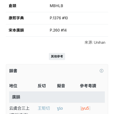
倉頡
MBHLB
康熙字典
P.1376 #10
宋本廣韻
P.260 #14
來源: Unihan
其他參考
韻書
地位
反切
擬音
參考粵讀
廣韻
ɣio
云虞合三上
王矩切
[
jyu5
]