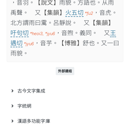
，音羽。
【說文】
雨貌。方語也。从雨
禹聲。 又
【集韻】
火五切
，音虎。
*fu2
北方謂雨曰䨞。呂靜說。 又
【集韻】
吁句切
，音煦。義同。 又
王
*heoi3
,
*jyu6
遇切
，音芋。
【博雅】
舒也。又一曰
*jyu6
雨貌。
外部連結
古今文字集成
字統網
漢語多功能字庫