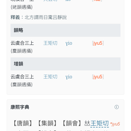
(姥
韻
遇
攝
)
釋義：
北方謂雨日䨞吕靜說
韻略
ɣio
云虞合三上
王矩切
[
jyu5
]
(麌
韻
遇
攝
)
增韻
ɣio
云虞合三上
王矩切
[
jyu5
]
(麌
韻
遇
攝
)
康熙字典
【唐韻】
【集韻】
【韻會】
𠀤
王矩切
*jyu5