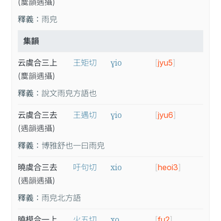
(麌
韻
遇
攝
)
釋義：
雨皃
集韻
ɣio
云虞合三上
王矩切
[
jyu5
]
(麌
韻
遇
攝
)
釋義：
說文雨皃方語也
ɣio
云虞合三去
王遇切
[
jyu6
]
(遇
韻
遇
攝
)
釋義：
博雅舒也一曰雨皃
xio
曉虞合三去
吁句切
[
heoi3
]
(遇
韻
遇
攝
)
釋義：
雨皃北方語
xo
曉模合一上
火五切
[
fu2
]