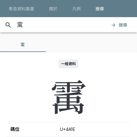
粵音資料集叢
關於
凡例
搜尋
search
搜尋
arrow_forward
䨞
一般資料
䨞
碼位
U+4A1E