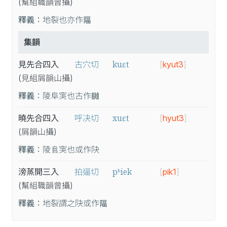
(幫
組
職
韻
曾
攝
)
釋義：
地裂也亦作𨺤
集韻
kuɛt
見先合四入
古穴切
[
kyut3
]
(見
組
屑
韻
山
攝
)
釋義：
陵阜䆕也古作𨼱
xuɛt
曉先合四入
呼决切
[
hyut3
]
(屑
韻
山
攝
)
釋義：
陵𨸏䆕也或作䦼
pʰiek
滂蒸開三入
拍逼切
[
pik1
]
(幫
組
職
韻
曾
攝
)
釋義：
地裂謂之䦼或作𨺤