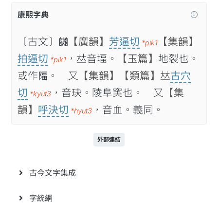
康熙字典
〔古文〕𨼱
【廣韻】
芳逼切
【集韻】
*pik1
拍逼切
，𠀤音堛。
【玉篇】
地裂也。
*pik1
或作𨺤。 又
【集韻】
【類篇】
𠀤
古穴
切
，音玦。陵阜䆕也。 又
【集
*kyut3
韻】
呼決切
，音血。義同。
*hyut3
外部連結
古今文字集成
字統網