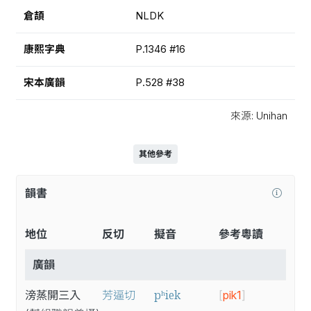
倉頡
NLDK
康熙字典
P.1346 #16
宋本廣韻
P.528 #38
來源: Unihan
其他參考
韻書
地位
反切
擬音
參考粵讀
廣韻
pʰiek
滂蒸開三入
芳逼切
[
pik1
]