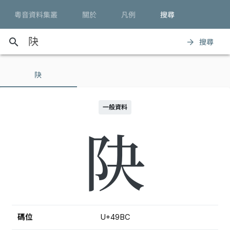
粵音資料集叢
關於
凡例
搜尋
search
搜尋
arrow_forward
䦼
一般資料
䦼
碼位
U+49BC