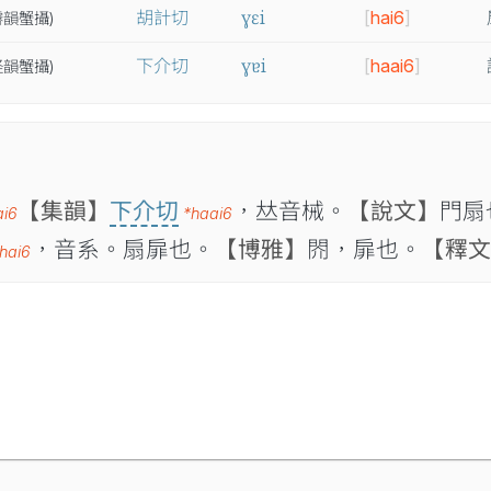
ɣɛi
胡計切
[
hai6
]
霽
韻
蟹
攝
)
ɣɐi
下介切
[
haai6
]
怪
韻
蟹
攝
)
【集韻】
下介切
，𠀤音械。
【說文】
門扇
ai6
*haai6
，音系。扇扉也。
【博雅】
䦏，扉也。
【釋文
hai6