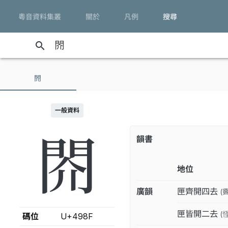
粵音資料集叢
關於
凡例
搜尋
search
䦏
一般資料
䦏
韻書
地位
廣韻
匣齊開四去
(
匣皆開二去
(
碼位
U+498F