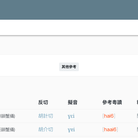
其他參考
反切
擬音
參考粵讀
ɣɛi
胡計切
[
hai6
]
霽
韻
蟹
攝
)
ɣɐi
胡介切
[
haai6
]
怪
韻
蟹
攝
)