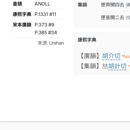
倉頡
ANOLL
集韻
匣齊開四去
(
康熙字典
P.1331 #11
匣皆開二去
(
宋本廣韻
P.373 #9
P.385 #34
康熙字典
來源: Unihan
【廣韻】
胡介切
*ha
【集韻】
𠀤
胡計切
*