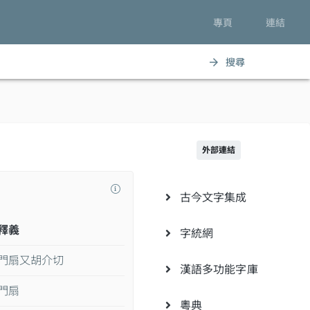
專頁
連結
搜尋
arrow_forward
外部連結
古今文字集成
釋義
字統網
門扇又胡介切
漢語多功能字庫
門扇
粵典