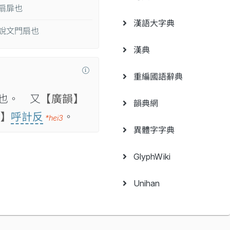
扇扉也
漢語大字典
說文門扇也
漢典
重編國語辭典
也。 又
【廣韻】
韻典網
】
呼計反
。
*hei3
異體字字典
GlyphWiki
Unihan