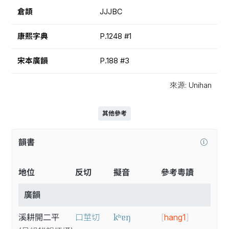
倉頡
JJJBC
康熙字典
P.1248 #1
宋本廣韻
P.188 #3
來源: Unihan
其他參考
韻書
地位
反切
擬音
參考粵讀
廣韻
kʰɐŋ
溪耕開二平
口莖切
[
hang1
]