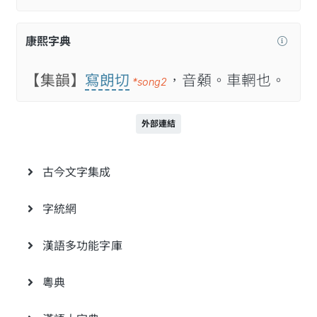
康熙字典
【集韻】
寫朗切
，音顙。車輞也。
*song2
外部連結
古今文字集成
字統網
漢語多功能字庫
粵典