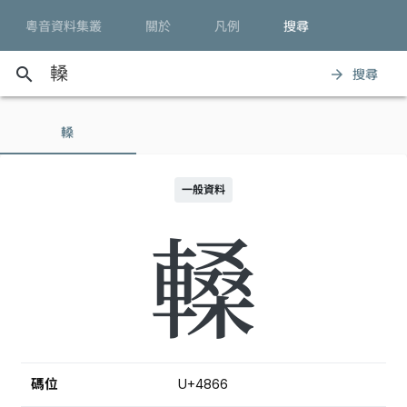
粵音資料集叢
關於
凡例
搜尋
search
搜尋
arrow_forward
䡦
一般資料
䡦
碼位
U+4866