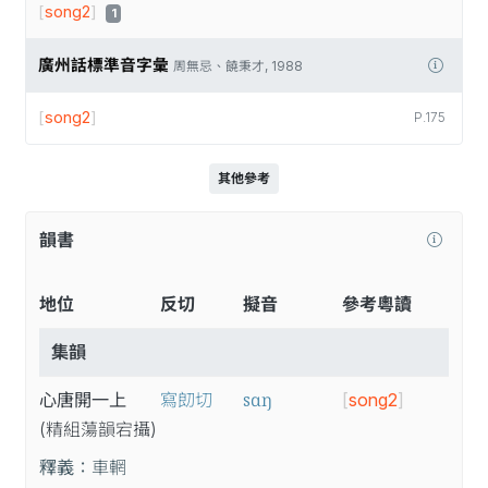
[
song2
]
1
廣州話標準音字彙
周無忌、饒秉才, 1988
[
song2
]
P.175
其他參考
韻書
地位
反切
擬音
參考粵讀
集韻
sɑŋ
心唐開一上
寫㓪切
[
song2
]
(精
組
蕩
韻
宕
攝
)
釋義：
車輞