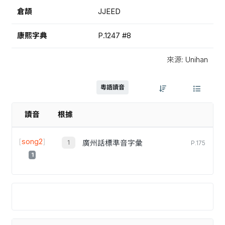
倉頡
JJEED
康熙字典
P.1247 #8
來源: Unihan
粵語讀音
讀音
根據
[
song2
]
廣州話標準音字彙
P.175
1