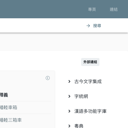
專頁
連結
搜尋
arrow_forward
外部連結
古今文字集成
釋義
字統網
轓䡜車箱
漢語多功能字庫
轓䡜三箱車
粵典