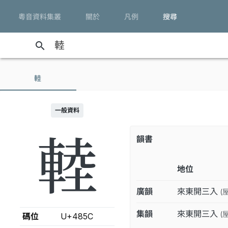
粵音資料集叢
關於
凡例
搜尋
search
䡜
一般資料
䡜
韻書
地位
廣韻
來東開三入
(
集韻
來東開三入
(
碼位
U+485C