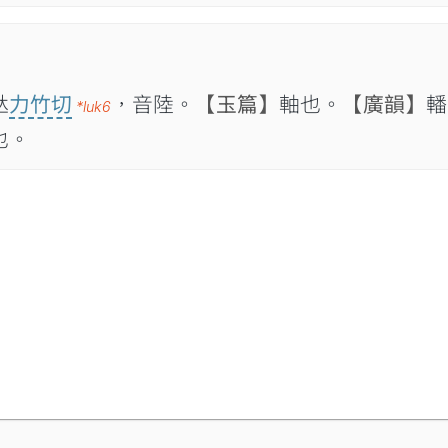

力竹切
，音陸。
【玉篇】
軸也。
【廣韻】
轓
*luk6
也。