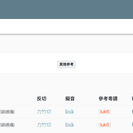
其他參考
反切
擬音
參考粵讀
liuk
力竹切
[
luk6
]
屋
韻
通
攝
)
liuk
力竹切
[
luk6
]
屋
韻
通
攝
)