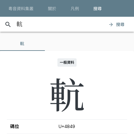
粵音資料集叢
關於
凡例
搜尋
search
搜尋
arrow_forward
䡉
一般資料
䡉
碼位
U+4849