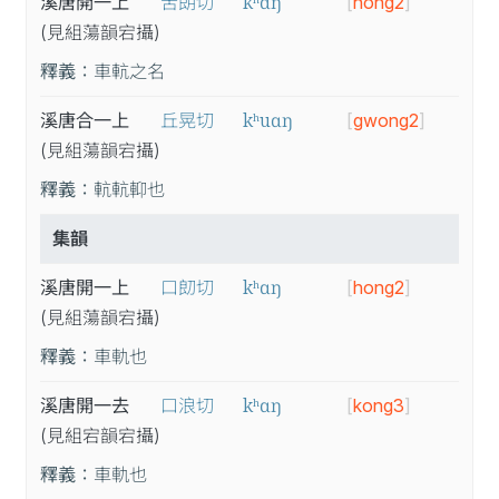
kʰɑŋ
溪唐開一上
苦朗切
[
hong2
]
(見
組
蕩
韻
宕
攝
)
釋義：
車䡉之名
kʰuɑŋ
溪唐合一上
丘晃切
[
gwong2
]
(見
組
蕩
韻
宕
攝
)
釋義：
䡉䡉𨋕也
集韻
kʰɑŋ
溪唐開一上
口㓪切
[
hong2
]
(見
組
蕩
韻
宕
攝
)
釋義：
車軌也
kʰɑŋ
溪唐開一去
口浪切
[
kong3
]
(見
組
宕
韻
宕
攝
)
釋義：
車軌也