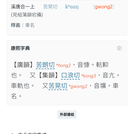
kʰuɑŋ
溪唐合一上
苦晃切
[
gwong2
]
(見
組
蕩
韻
宕
攝
)
釋義：
車名
康熙字典
【廣韻】
苦朗切
，音慷。䡉𨋕
*hong2
也。 又
【集韻】
口浪切
，音亢。
*kong3
車軌也。 又
苦晃切
，音壙。車
*gwong2
名。
外部連結