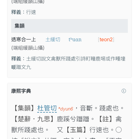
(端
組
緩
韻
山
攝
)
釋義：
行速
集韻
tʰuɑn
透寒合一上
土緩切
[
teon2
]
(端
組
緩
韻
山
攝
)
釋義：
土緩切說文禽獸所踐處引詩町疃鹿埸或作畽墥
𤲫䠪文九
康熙字典
【集韻】
杜管切
，音斷。踐處也。
*dyun6
【楚辭．九思】
鹿蹊兮躖躖。
【註】
禽
獸所踐處也。 又
【玉篇】
行速也。○