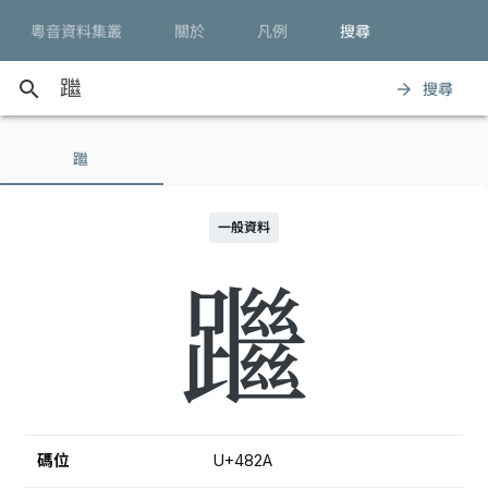
粵音資料集叢
關於
凡例
搜尋
search
搜尋
arrow_forward
䠪
一般資料
䠪
碼位
U+482A