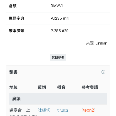
倉頡
RMVVI
康熙字典
P.1235 #14
宋本廣韻
P.285 #29
來源: Unihan
其他參考
韻書
地位
反切
擬音
參考粵讀
廣韻
tʰuɑn
透寒合一上
吐緩切
[
teon2
]