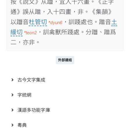
按《說文》从躖，宜入十六畫。《正字
通》誤从䠪，入十四畫，非。《集韻》
以躖音
杜管切
，訓踐處也。䠪音
土
*dyun6
緩切
，訓禽獸所踐處。分躖、䠪爲
*teon2
二，亦非。
外部連結
古今文字集成
字統網
漢語多功能字庫
粵典