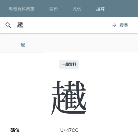
粵音資料集叢
關於
凡例
搜尋
search
搜尋
arrow_forward
䟌
一般資料
䟌
碼位
U+47CC