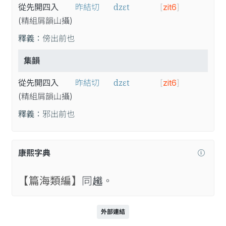
dzɛt
從先開四入
昨結切
[
zit6
]
(精
組
屑
韻
山
攝
)
釋義：
傍出前也
集韻
dzɛt
從先開四入
昨結切
[
zit6
]
(精
組
屑
韻
山
攝
)
釋義：
邪出前也
康熙字典
【篇海類編】
同𧾢。
外部連結