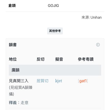
倉頡
GOJIG
來源: Unihan
其他參考
韻書
地位
反切
擬音
參考粵讀
廣韻
kjet
見真開三入
居質切
[
gat1
]
(見
組
質A
韻
臻
攝
)
釋義：
走意