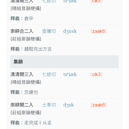
tsʰiæk
清清開三入
七迹切
[
cik3
]
(精
組
昔
韻
梗
攝
)
釋義：
倉卒
dʒuɐk
崇耕合二入
查獲切
[
zaak6
]
(莊
組
麥
韻
梗
攝
)
釋義：
䟄黠皃出方言
集韻
tsʰiæk
清清開三入
七迹切
[
cik3
]
(精
組
昔
韻
梗
攝
)
釋義：
忽遽也
dʒɐk
崇耕開二入
士革切
[
zaak6
]
(莊
組
麥
韻
梗
攝
)
釋義：
走皃或彳从辵