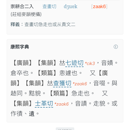
dʒuɐk
崇耕合二入
查畫切
[
zaak6
]
(莊
組
麥
韻
梗
攝
)
釋義：
查畫切急走也或从責文二
康熙字典
【廣韻】
【集韻】
𠀤
七迹切
，音嫧。
*cik3
倉卒也。
【類篇】
悤遽也。 又
【廣
韻】
【集韻】
𠀤
查獲切
，音啜。與
*zaak6
䞰同。黠貌。
【類篇】
急走也。 又
【集韻】
士革切
，音謮。走貌。或
*zaak6
作㣱、𨖊。