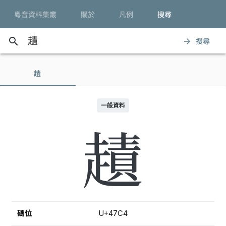
粵音資料集叢
關於
凡例
搜尋
search
搜尋
arrow_forward
䟄
一般資料
䟄
碼位
U+47C4