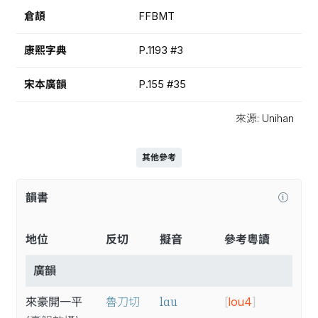
倉頡
FFBMT
康熙字典
P.1193 #3
宋本廣韻
P.155 #35
來源: Unihan
其他參考
韻書
地位
反切
擬音
參考粵讀
廣韻
lɑu
來豪開一平
魯刀切
[
lou4
]