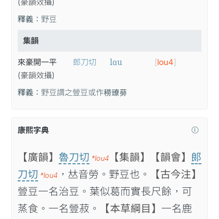
(豪
韻
效
攝
)
釋義：
野豆
集韻
lɑu
來豪開一平
郎刀切
[
lou4
]
(豪
韻
效
攝
)
釋義：
野豆謂之䝁豆或作𥢒𧰉𦺜
康熙字典
【廣韻】
魯刀切
【集韻】
【韻會】
郞
*lou4
刀切
，𠀤音勞。野豆也。
【古今注】
*lou4
䝁豆一名治豆。葉似葛而實長尺餘，可
蒸食。一名䝁菽。
【本草綱目】
一名鹿