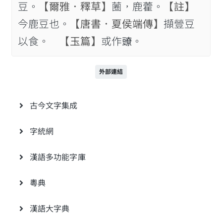
豆。
【爾雅．釋草】
蔨，鹿藿。
【註】
今鹿豆也。
【唐書．夏侯端傳】
擷䝁豆
以食。
【玉篇】
或作𧰉。
外部連結
古今文字集成
字統網
漢語多功能字庫
粵典
漢語大字典