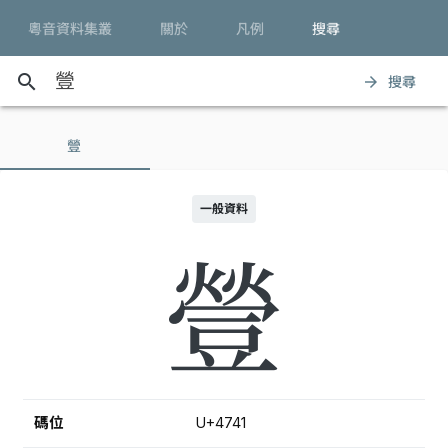
粵音資料集叢
關於
凡例
搜尋
search
搜尋
arrow_forward
䝁
一般資料
䝁
碼位
U+4741