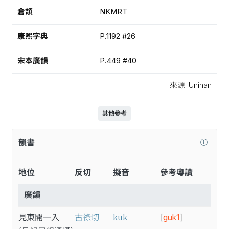
倉頡
NKMRT
康熙字典
P.1192 #26
宋本廣韻
P.449 #40
來源: Unihan
其他參考
韻書
地位
反切
擬音
參考粵讀
廣韻
kuk
見東開一入
古祿切
[
guk1
]