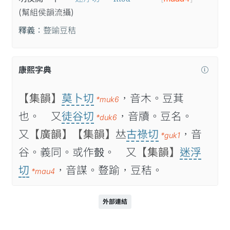
(幫
組
侯
韻
流
攝
)
釋義：
䜼䜽豆秸
康熙字典
【集韻】
莫卜切
，音木。豆萁
*muk6
也。 又
徒谷切
，音牘。豆名。
*duk6
又
【廣韻】
【集韻】
𠀤
古祿切
，音
*guk1
谷。義同。或作𧯸。 又
【集韻】
迷浮
切
，音謀。䜼踰，豆秸。
*mau4
外部連結