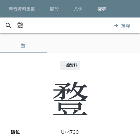
粵音資料集叢
關於
凡例
搜尋
search
搜尋
arrow_forward
䜼
一般資料
䜼
碼位
U+473C