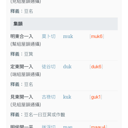
(見
組
屋
韻
通
攝
)
釋義：
豆名
集韻
muk
明東合一入
莫卜切
[
muk6
]
(幫
組
屋
韻
通
攝
)
釋義：
豆箕
duk
定東開一入
徒谷切
[
duk6
]
(端
組
屋
韻
通
攝
)
釋義：
豆名
kuk
見東開一入
古祿切
[
guk1
]
(見
組
屋
韻
通
攝
)
釋義：
豆名一曰豆萁或作𧯸
məu
明侯開一平
迷浮切
[
maau4
]