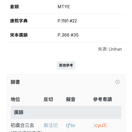
倉頡
MTYE
康熙字典
P.1191 #22
宋本廣韻
P.366 #35
來源: Unihan
其他參考
韻書
地位
反切
擬音
參考粵讀
廣韻
tʃʰio
初虞合三去
芻注切
[
cyu3
]