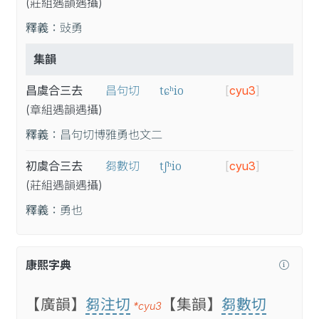
(莊
組
遇
韻
遇
攝
)
釋義：
䜴勇
集韻
tɕʰio
昌虞合三去
昌句切
[
cyu3
]
(章
組
遇
韻
遇
攝
)
釋義：
昌句切博雅勇也文二
tʃʰio
初虞合三去
芻數切
[
cyu3
]
(莊
組
遇
韻
遇
攝
)
釋義：
勇也
康熙字典
【廣韻】
芻注切
【集韻】
芻數切
*cyu3