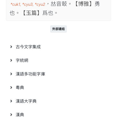
，𠀤音菆。
【博雅】
勇
*cuk1
,
*cyu3
,
*cyu2
也。
【玉篇】
爲也。
外部連結
古今文字集成
字統網
漢語多功能字庫
粵典
漢語大字典
漢典