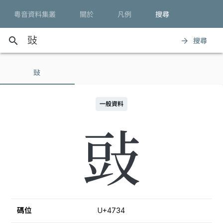
粵音資料集叢
關於
凡例
搜尋
search
搜尋
arrow_forward
䜴
一般資料
䜴
碼位
U+4734