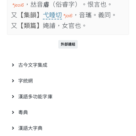
，𠀤音𧇖（俗睿字）。恨言也。
*jeoi6
又
【集韻】
弋睡切
，音瓗。義同。
*jai6
又
【類篇】
㛪䜜，女官也。
外部連結
古今文字集成
字統網
漢語多功能字庫
粵典
漢語大字典