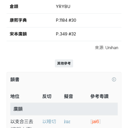
倉頡
YRYBU
康熙字典
P.1184 #30
宋本廣韻
P.349 #32
來源: Unihan
其他參考
韻書
地位
反切
擬音
參考粵讀
廣韻
iuɛ
以支合三去
以睡切
[
jai6
]