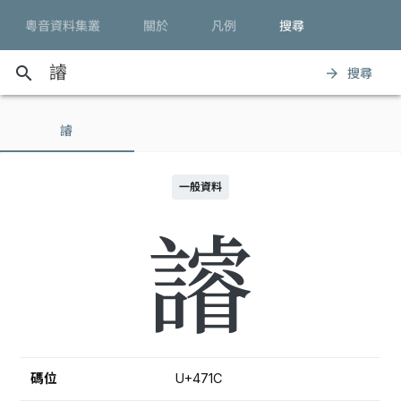
粵音資料集叢
關於
凡例
搜尋
search
搜尋
arrow_forward
䜜
一般資料
䜜
碼位
U+471C