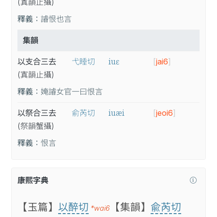
(寘
韻
止
攝
)
釋義：
䜜恨也言
集韻
iuɛ
以支合三去
弋睡切
[
jai6
]
(寘
韻
止
攝
)
釋義：
㛪䜜女官一曰恨言
iuæi
以祭合三去
俞芮切
[
jeoi6
]
(祭
韻
蟹
攝
)
釋義：
恨言
康熙字典
【玉篇】
以醉切
【集韻】
兪芮切
*wai6