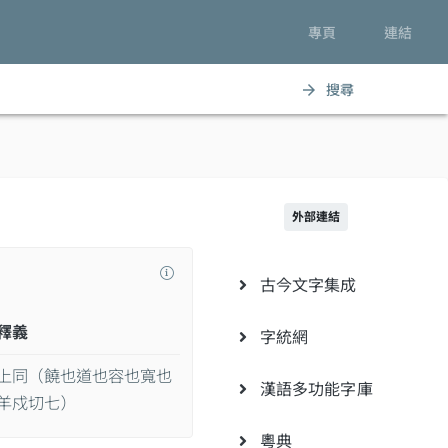
專頁
連結
搜尋
arrow_forward
外部連結
古今文字集成
釋義
字統網
上同（饒也道也容也寬也
漢語多功能字庫
羊戍切七）
粵典