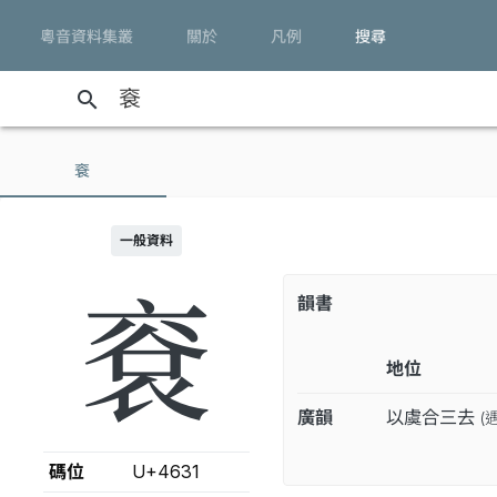
粵音資料集叢
關於
凡例
搜尋
search
䘱
一般資料
䘱
韻書
地位
廣韻
以虞合三去
(
碼位
U+4631