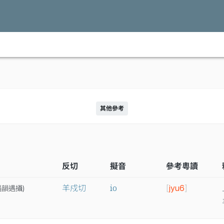
其他參考
反切
擬音
參考粵讀
io
羊戍切
[
jyu6
]
遇
韻
遇
攝
)