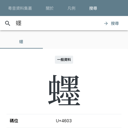
粵音資料集叢
關於
凡例
搜尋
search
搜尋
arrow_forward
䘃
一般資料
䘃
碼位
U+4603