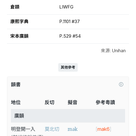
倉頡
LIWFG
康熙字典
P.1101 #37
宋本廣韻
P.529 #54
來源: Unihan
其他參考
韻書
地位
反切
擬音
參考粵讀
廣韻
mək
明登開一入
莫北切
[
mak6
]