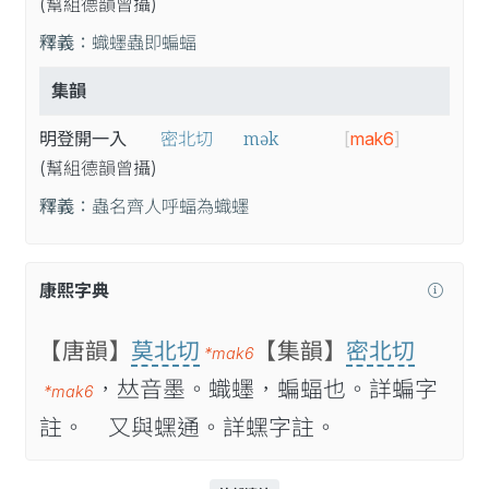
(幫
組
德
韻
曾
攝
)
釋義：
蟙䘃蟲即蝙蝠
集韻
mək
明登開一入
密北切
[
mak6
]
(幫
組
德
韻
曾
攝
)
釋義：
蟲名齊人呼蝠為蟙䘃
康熙字典
【唐韻】
莫北切
【集韻】
密北切
*mak6
，𠀤音墨。蟙䘃，蝙蝠也。詳蝙字
*mak6
註。 又與蟔通。詳蟔字註。