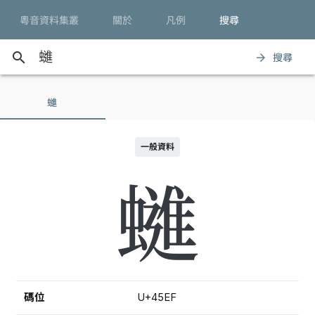
粵音資料集叢
關於
凡例
搜尋
search
搜尋
arrow_forward
䗯
一般資料
䗯
碼位
U+45EF