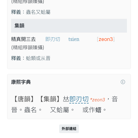
(精
組
稕
韻
臻
攝
)
釋義：
蟲名又蛤屬
集韻
tsien
精真開三去
即刃切
[
zeon3
]
(精
組
稕
韻
臻
攝
)
釋義：
蛤類或从晋
康熙字典
【唐韻】
【集韻】
𠀤
卽刃切
，音
*zeon3
晉。蟲名。 又蛤屬。 或作𧎽。
外部連結