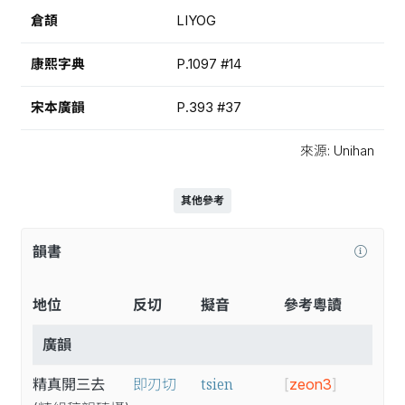
倉頡
LIYOG
康熙字典
P.1097 #14
宋本廣韻
P.393 #37
來源: Unihan
其他參考
韻書
地位
反切
擬音
參考粵讀
廣韻
tsien
精真開三去
即刃切
[
zeon3
]