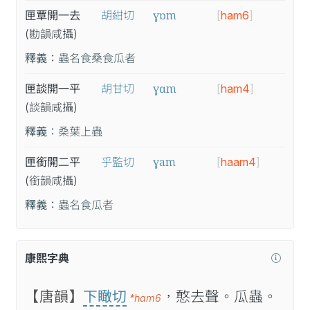
ɣɒm
匣覃開一去
胡紺切
[
ham6
]
(勘
韻
咸
攝
)
釋義：
蟲名食桑食瓜者
ɣɑm
匣談開一平
胡甘切
[
ham4
]
(談
韻
咸
攝
)
釋義：
桑葉上蟲
ɣam
匣銜開二平
乎監切
[
haam4
]
(銜
韻
咸
攝
)
釋義：
蟲名食瓜者
康熙字典
【唐韻】
下瞰切
，憨去聲。瓜蟲。
*ham6