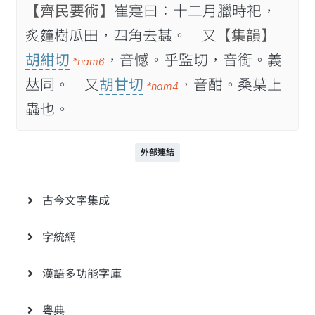
【齊民要術】
崔寔曰：十二月臘時祀，
炙𥯦樹瓜田，四角去䗣。 又
【集韻】
胡紺切
，音憾。乎監切，音銜。義
*ham6
𠀤同。 又
胡甘切
，音酣。桑葉上
*ham4
蟲也。
外部連結
古今文字集成
字統網
漢語多功能字庫
粵典