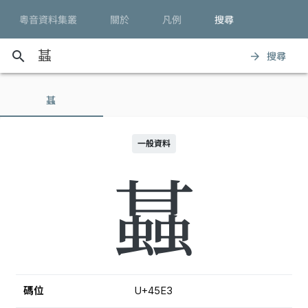
粵音資料集叢
關於
凡例
搜尋
search
搜尋
arrow_forward
䗣
一般資料
䗣
碼位
U+45E3