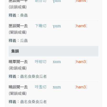
ɣɑm
匣談開一平
胡甘切
[
ham4
]
(談
韻
咸
攝
)
釋義：
桑蟲
ɣɑm
匣談開一去
下瞰切
[
ham6
]
(闞
韻
咸
攝
)
釋義：
瓜蟲
集韻
xɒm
曉覃開一去
呼紺切
[
ham3
]
(勘
韻
咸
攝
)
釋義：
蟲名食桑食瓜者
xɑm
曉談開一去
呼濫切
[
ham3
]
(闞
韻
咸
攝
)
釋義：
蟲名食桑食瓜者