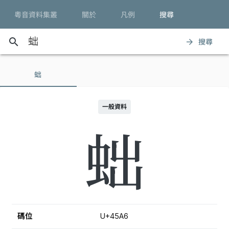
粵音資料集叢
關於
凡例
搜尋
search
搜尋
arrow_forward
䖦
一般資料
䖦
碼位
U+45A6