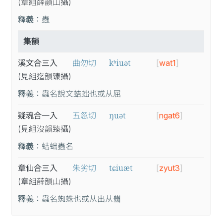
(章
組
薛
韻
山
攝
)
釋義：
蟲
集韻
kʰiuət
溪文合三入
曲勿切
[
wat1
]
(見
組
迄
韻
臻
攝
)
釋義：
蟲名說文蛣䖦也或从屈
ŋuət
疑魂合一入
五忽切
[
ngat6
]
(見
組
沒
韻
臻
攝
)
釋義：
蛣䖦蟲名
tɕiuæt
章仙合三入
朱劣切
[
zyut3
]
(章
組
薛
韻
山
攝
)
釋義：
蟲名蜘蛛也或从出从𢇍