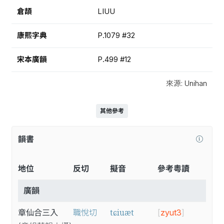
倉頡
LIUU
康熙字典
P.1079 #32
宋本廣韻
P.499 #12
來源: Unihan
其他參考
韻書
地位
反切
擬音
參考粵讀
廣韻
tɕiuæt
章仙合三入
職悅切
[
zyut3
]