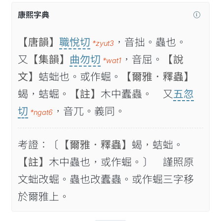
康熙字典
【唐韻】
職悅切
，音拙。蟲也。
*zyut3
又
【集韻】
曲勿切
，音屈。
【說
*wat1
文】
蛣䖦也。或作𧌑。
【爾雅．釋蟲】
蝎，蛣𧌑。
【註】
木中蠹蟲。 又
五忽
切
，音兀。義同。
*ngat6
考證：〔
【爾雅．釋蟲】
蝎，蛣䖦。
【註】
木中蟲也，或作𧌑。〕 謹照原
文䖦改𧌑。蟲也改蠹蟲。或作𧌑三字移
於爾雅上。