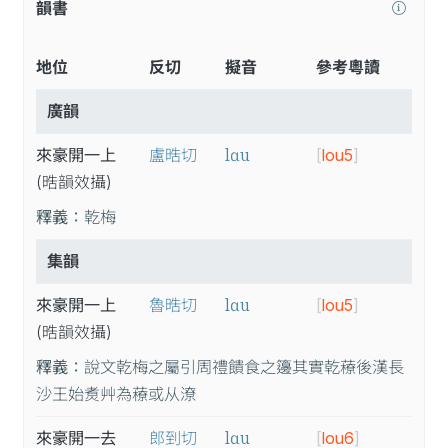
韻書
地位
反切
擬音
參考粵讀
廣韻
lɑu
來豪開一上
盧晧切
[
lou5
]
(晧
韻
效
攝
)
釋義：
乾梅
集韻
lɑu
來豪開一上
魯晧切
[
lou5
]
(晧
韻
效
攝
)
釋義：
說文乾梅之屬引周禮饋食之籩其實乾䕩後漢長
沙王始煑艸為䕩或从潦
lɑu
來豪開一去
郎到切
[
lou6
]