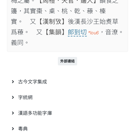
梅之屬。
【周禮．天官．籩人】
饋食之
籩，其實棗、㮚、桃、乾、䕩、榛
實。 又
【漢制攷】
後漢長沙王始煑草
爲䕩。 又
【集韻】
郞到切
，音潦。
*lou6
義同。
外部連結
古今文字集成
字統網
漢語多功能字庫
粵典