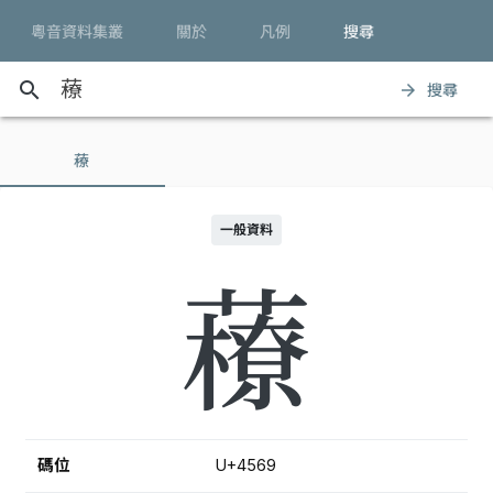
粵音資料集叢
關於
凡例
搜尋
search
搜尋
arrow_forward
䕩
一般資料
䕩
碼位
U+4569