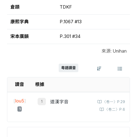
倉頡
TDKF
康熙字典
P.1067 #13
宋本廣韻
P.301 #34
來源: Unihan
粵語讀音
讀音
根據
[
lou5
]
道漢字音
〈卷一〉P.29
1
〈卷二〉P.6