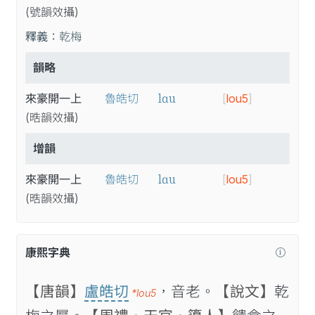
(號
韻
效
攝
)
釋義：
乾梅
韻略
lɑu
來豪開一上
魯皓切
[
lou5
]
(晧
韻
效
攝
)
增韻
lɑu
來豪開一上
魯皓切
[
lou5
]
(晧
韻
效
攝
)
康熙字典
【唐韻】
盧皓切
，音老。
【說文】
乾
*lou5