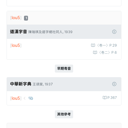
[
lou5
]
1
道漢字音
陳瑞祺及道字總社同人, 1939
[
lou5
]
〈卷一〉P.29
〈卷二〉P.6
早期粵音
中華新字典
王頌棠, 1937
[
lou5
]
꜃lò
P.367
其他參考