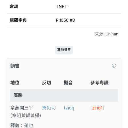
倉頡
TNET
康熙字典
P.1050 #8
來源: Unihan
其他參考
韻書
地位
反切
擬音
參考粵讀
廣韻
tɕieŋ
章蒸開三平
煑仍切
[
zing1
]
(章
組
蒸
韻
曾
攝
)
釋義：
葅也