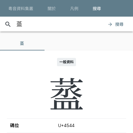
粵音資料集叢
關於
凡例
搜尋
search
搜尋
arrow_forward
䕄
一般資料
䕄
碼位
U+4544