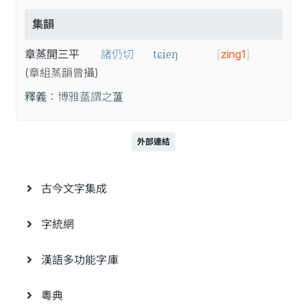
集韻
tɕieŋ
章蒸開三平
諸仍切
[
zing1
]
(章
組
蒸
韻
曾
攝
)
釋義：
博雅䕄謂之𦼬
外部連結
古今文字集成
字統網
漢語多功能字庫
粵典