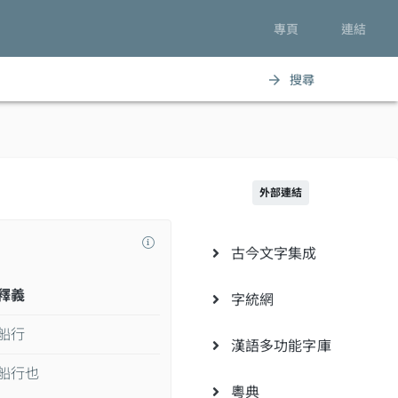
專頁
連結
搜尋
arrow_forward
外部連結
古今文字集成
釋義
字統網
船行
漢語多功能字庫
船行也
粵典