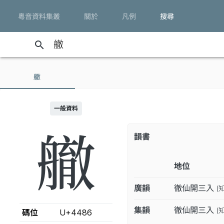
粵音資料集叢
關於
凡例
搜尋
search
䒆
一般資料
䒆
韻書
地位
廣韻
徹仙開三入
(
集韻
徹仙開三入
(
碼位
U+4486