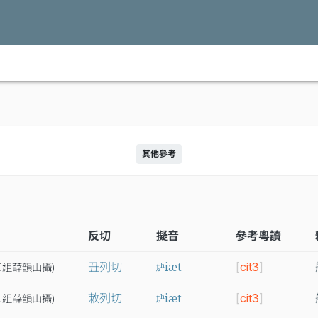
其他參考
反切
擬音
參考粵讀
ȶʰiæt
丑列切
[
cit3
]
知
組
薛
韻
山
攝
)
ȶʰiæt
敇列切
[
cit3
]
知
組
薛
韻
山
攝
)