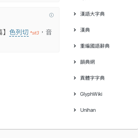
漢語大字典
漢典
篇】
色列切
，音
*sit3
重編國語辭典
韻典網
異體字字典
GlyphWiki
Unihan