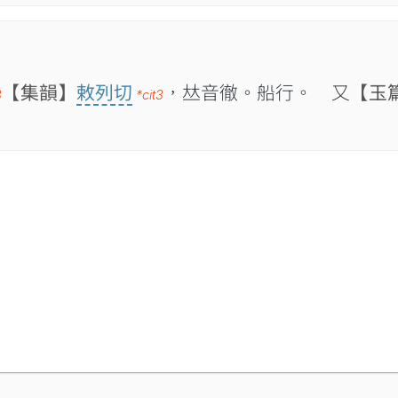
【集韻】
敕列切
，𠀤音徹。船行。 又
【玉
3
*cit3