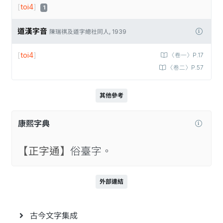
[
toi4
]
1
道漢字音
陳瑞祺及道字總社同人, 1939
[
toi4
]
〈卷一〉P.17
〈卷二〉P.57
其他參考
康熙字典
【正字通】
俗臺字。
外部連結
古今文字集成