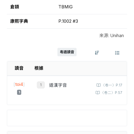
倉頡
TBMIG
康熙字典
P.1002 #3
來源: Unihan
粵語讀音
讀音
根據
[
toi4
]
道漢字音
〈卷一〉P.17
1
〈卷二〉P.57