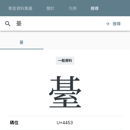
粵音資料集叢
關於
凡例
搜尋
search
搜尋
arrow_forward
䑓
一般資料
䑓
碼位
U+4453