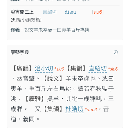
ȡiæu
澄宵開三上
直紹切
[
siu6
]
(知
組
小
韻
效
攝
)
釋義：
說文羊未卒歳一曰夷羊百斤為䍮
康熙字典
【廣韻】
治小切
【集韻】
直紹切
*siu6
*siu6
，𠀤音肇。
【說文】
羊未卒歲也。或曰
夷羊，重百斤左右爲䍮。讀若春秋盟于
洮。
【廣雅】
吳羊，其牝一歲㹀䍮，三
歲牂。 又
【集韻】
杜皓切
，音
*dou6
道。義同。