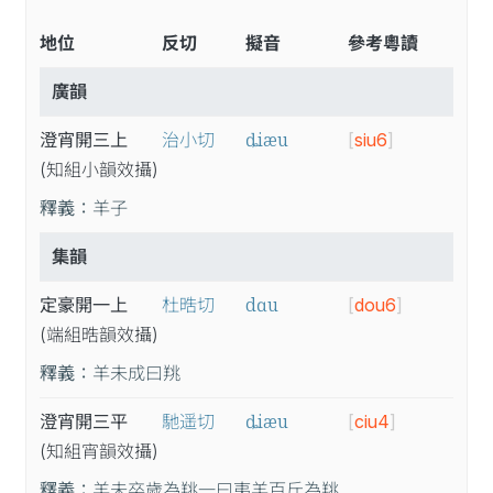
地位
反切
擬音
參考粵讀
廣韻
ȡiæu
澄宵開三上
治小切
[
siu6
]
(知
組
小
韻
效
攝
)
釋義：
羊子
集韻
dɑu
定豪開一上
杜晧切
[
dou6
]
(端
組
晧
韻
效
攝
)
釋義：
羊未成曰䍮
ȡiæu
澄宵開三平
馳遥切
[
ciu4
]
(知
組
宵
韻
效
攝
)
釋義：
羊未卒歲為䍮一曰夷羊百斤為䍮