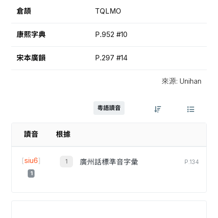
倉頡
TQLMO
康熙字典
P.952 #10
宋本廣韻
P.297 #14
來源: Unihan
粵語讀音
讀音
根據
[
siu6
]
廣州話標準音字彙
P.134
1