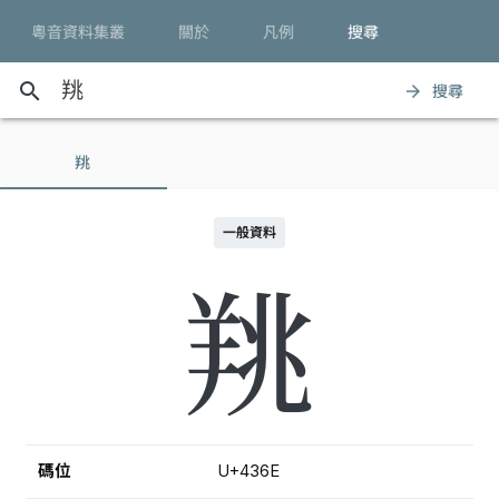
粵音資料集叢
關於
凡例
搜尋
search
搜尋
arrow_forward
䍮
一般資料
䍮
碼位
U+436E