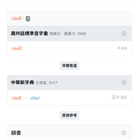
[
siu6
]
1
廣州話標準音字彙
周無忌、饒秉才, 1988
[
siu6
]
P.134
早期粵音
中華新字典
王頌棠, 1937
[
ziu6
]
chiu꜅
P.322
其他參考
韻書