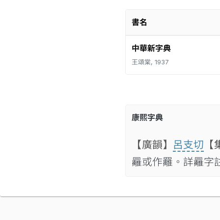
書名
中華新字典
王頌棠, 1937
康熙字典
【廣韻】
呂支切
【
㒿或作䍦。詳㒿字