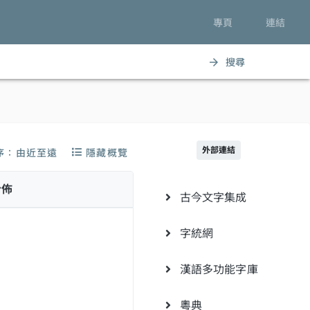
專頁
連結
搜尋
arrow_forward
外部連結
序：由近至遠
隱藏概覽
分佈
古今文字集成
字統網
漢語多功能字庫
粵典