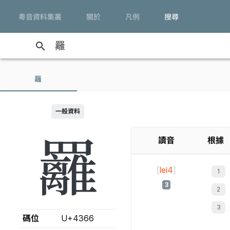
粵音資料集叢
關於
凡例
搜尋
search
䍦
一般資料
䍦
讀音
根據
[
lei4
]
3
碼位
U+4366