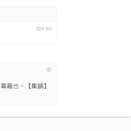
P.321
】
羃䍦也。
【集韻】