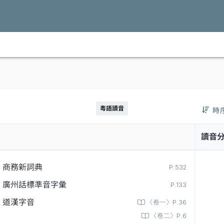
粵語讀音
時
讀音
商務新詞典
P.532
廣州話標準音字彙
P.133
道漢字音
〈卷一〉P.36
〈卷二〉P.6