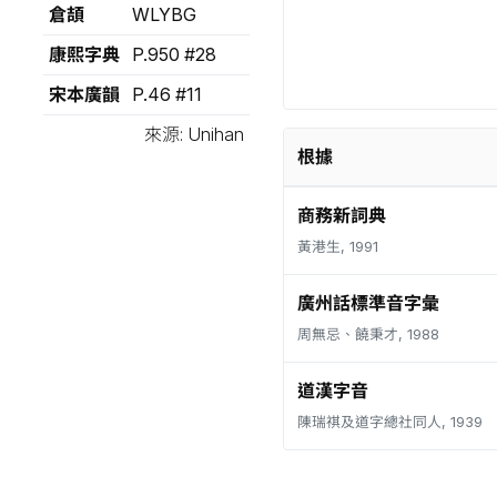
倉頡
WLYBG
康熙字典
P.950 #28
宋本廣韻
P.46 #11
來源: Unihan
根據
商務新詞典
黃港生, 1991
廣州話標準音字彙
周無忌、饒秉才, 1988
道漢字音
陳瑞祺及道字總社同人, 1939