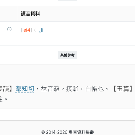
讀音資料
[
lei4
]
꜁li
其他參考
集韻】
鄰知切
，𠀤音離。接䍦，白帽也。
【玉篇
註。
© 2014-2026 粵音資料集叢