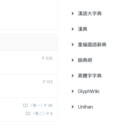
漢語大字典
漢典
重編國語辭典
P.532
韻典網
異體字字典
P.133
GlyphWiki
〈卷一〉P.36
Unihan
〈卷二〉P.6