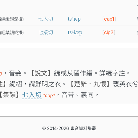
tsʰiep
七入切
[
cap1
]
精
組
緝
韻
深
攝
)
tsʰiæp
七接切
[
cip3
]
精
組
葉
韻
咸
攝
)
，音妾。
【說文】
緁或从習作䌌。詳緁字註。 
3
註】
緹䌌，謂鮮明之衣。
【楚辭．九懷】
襲英衣
【集韻】
七入切
，音葺。義同。
*cap1
© 2014-2026 粵音資料集叢