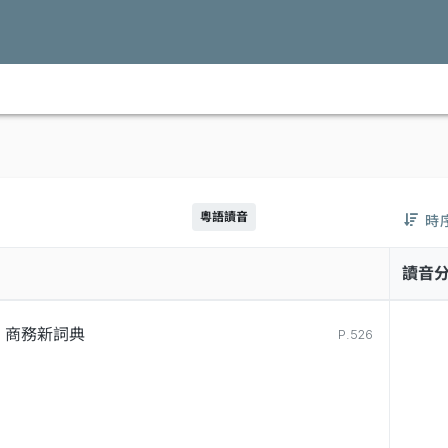
粵語讀音
時
讀音
商務新詞典
P.526