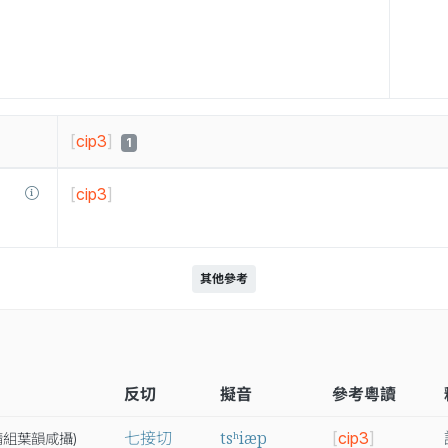
[
cip3
]
1
[
cip3
]
其他參考
反切
擬音
參考粵讀
tsʰiæp
七接切
[
cip3
]
精
組
葉
韻
咸
攝
)