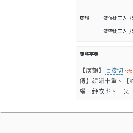
集韻
清侵開三入
(
清鹽開三入
(
康熙字典
【廣韻】
七接切
*cip
傳】
緹䌌十重。
【
䌌，緶衣也。 又