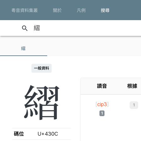
粵音資料集叢
關於
凡例
搜尋
search
䌌
一般資料
䌌
讀音
根據
[
cip3
]
1
碼位
U+430C