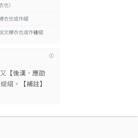
衣也）
緶衣也或作䌌
說文緶衣也或作𧚨䌌
又
【後漢．應劭
兮緹䌌。
【補註】