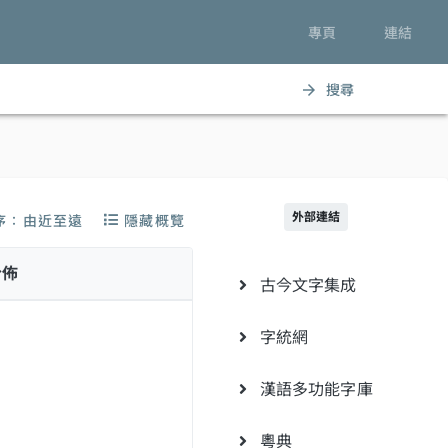
專頁
連結
搜尋
arrow_forward
外部連結
序：由近至遠
隱藏概覽
分佈
古今文字集成
字統網
漢語多功能字庫
粵典