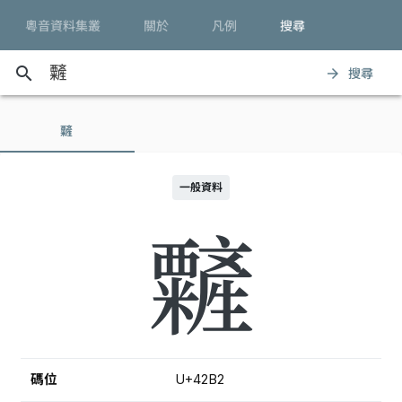
粵音資料集叢
關於
凡例
搜尋
search
搜尋
arrow_forward
䊲
一般資料
䊲
碼位
U+42B2