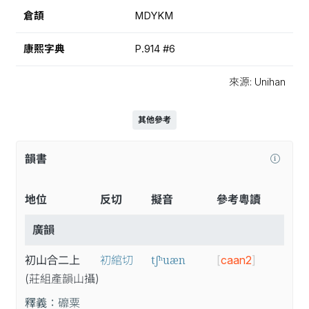
倉頡
MDYKM
康熙字典
P.914 #6
來源: Unihan
其他參考
韻書
地位
反切
擬音
參考粵讀
廣韻
tʃʰuæn
初山合二上
初綰切
[
caan2
]
(莊
組
產
韻
山
攝
)
釋義：
䃺粟