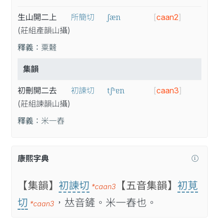
ʃæn
生山開二上
所簡切
[
caan2
]
(莊
組
產
韻
山
攝
)
釋義：
粟䊲
集韻
tʃʰɐn
初刪開二去
初諫切
[
caan3
]
(莊
組
諫
韻
山
攝
)
釋義：
米一舂
康熙字典
【集韻】
初諫切
【五音集韻】
初莧
*caan3
切
，𠀤音鏟。米一舂也。
*caan3