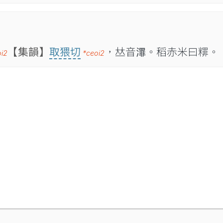
【集韻】
取猥切
，𠀤音𣿓。稻赤米曰䊫。
oi2
*ceoi2