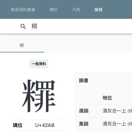
粵音資料集叢
關於
凡例
搜尋
search
䊫
一般資料
䊫
韻書
地位
廣韻
清灰合一上
(
集韻
清灰合一上
(
碼位
U+42AB