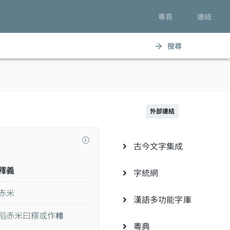
專頁
連結
搜尋
arrow_forward
外部連結
古今文字集成
釋義
字統網
赤米
漢語多功能字庫
稻赤米曰䊫或作𥼺
粵典