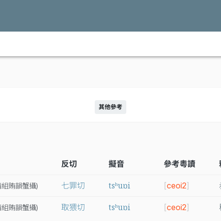
其他參考
反切
擬音
參考粵讀
tsʰuɒi
七罪切
[
ceoi2
]
精
組
賄
韻
蟹
攝
)
tsʰuɒi
取猥切
[
ceoi2
]
精
組
賄
韻
蟹
攝
)