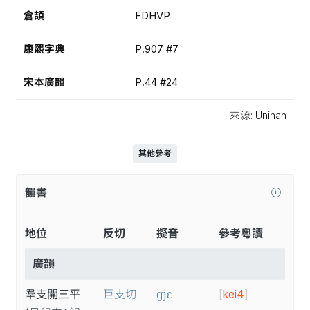
倉頡
FDHVP
康熙字典
P.907 #7
宋本廣韻
P.44 #24
來源: Unihan
其他參考
韻書
地位
反切
擬音
參考粵讀
廣韻
ɡjɛ
羣支開三平
巨支切
[
kei4
]