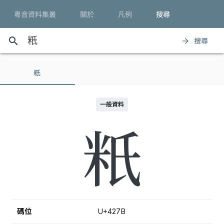
粵音資料集叢
關於
凡例
搜尋
search
搜尋
arrow_forward
䉻
一般資料
䉻
碼位
U+427B