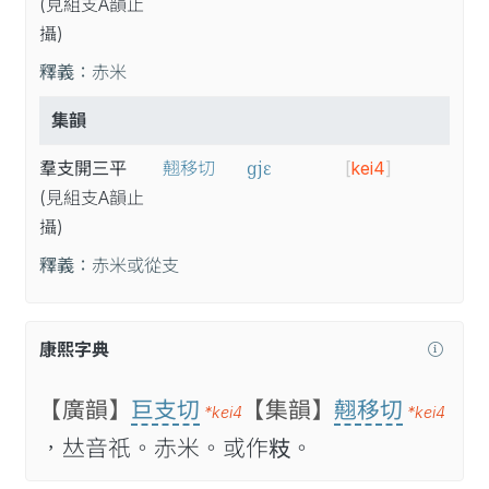
(見
組
支A
韻
止
攝
)
釋義：
赤米
集韻
ɡjɛ
羣支開三平
翹移切
[
kei4
]
(見
組
支A
韻
止
攝
)
釋義：
赤米或從支
康熙字典
【廣韻】
巨支切
【集韻】
翹移切
*kei4
*kei4
，𠀤音祇。赤米。或作𥸳。