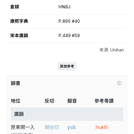
倉頡
HNBJ
康熙字典
P.895 #40
宋本廣韻
P.449 #59
來源: Unihan
其他參考
韻書
地位
反切
擬音
參考粵讀
廣韻
ɣuk
匣東開一入
胡谷切
[
huk6
]