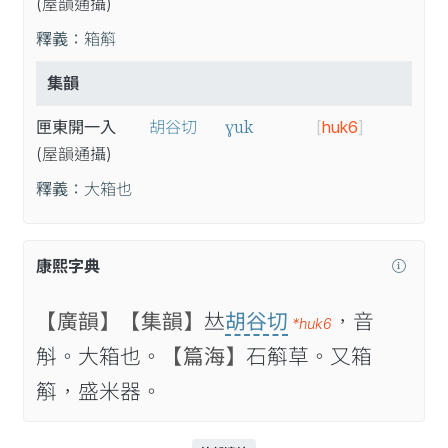
(屋
韻
通
攝
)
釋義：
箱䈸
集韻
ɣuk
匣東開一入
胡谷切
[
huk6
]
(屋
韻
通
攝
)
釋義：
大箱也
康熙字典
【廣韻】
【集韻】
𠀤
胡谷切
，音
*huk6
斛。大箱也。
【篇海】
石䈸草。又箱
䈸，盛米器。