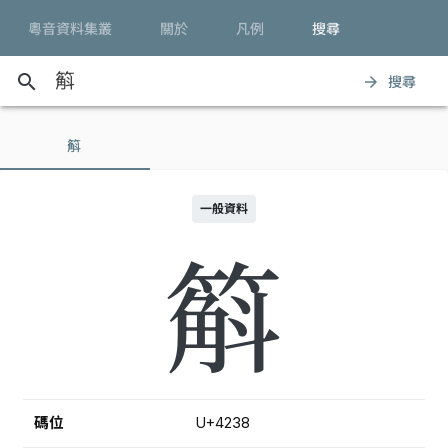
粵音資料集叢
關於
凡例
搜尋
search
搜尋
arrow_forward
䈸
一般資料
䈸
碼位
U+4238