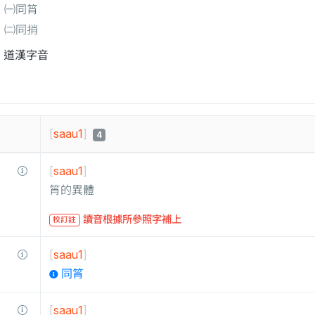
㈠同筲
㈡同捎
道漢字音
[
saau1
]
4
[
saau1
]
筲的異體
讀音根據所參照字補上
校訂註
[
saau1
]
同筲
[
saau1
]