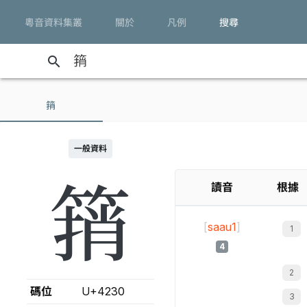
粵音資料集叢
關於
凡例
搜尋
search
䈰
一般資料
䈰
讀音
根據
[
saau1
]
4
碼位
U+4230