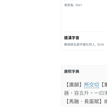
馮思禹, 1967
道漢字音
陳瑞祺及道字總社同人, 1939
康熙字典
【廣韻】
所交切
【
器，容五升。一曰
【馬融．長笛賦】