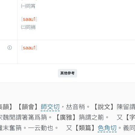
㈠同筲
[
saau1
]
㈡同捎
[
saau1
]
其他參考
集韻】
【韻會】
師交切
，𠀤音稍。
【說文】
陳留
宋魏閒謂箸筩爲䈰。
【廣雅】
䈰謂之䈀。 又
【
纖末奮䈰。一云動也。 又
【類篇】
色角切
。義