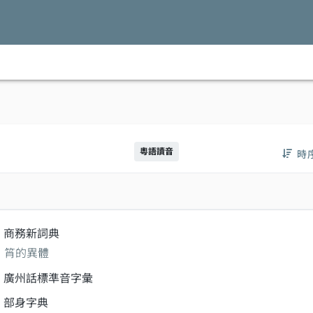
粵語讀音
時
商務新詞典
筲的異體
廣州話標準音字彙
部身字典