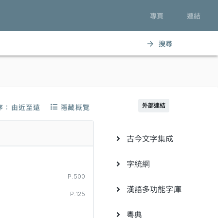
專頁
連結
搜尋
arrow_forward
外部連結
序：由近至遠
隱藏概覽
古今文字集成
字統網
P.500
漢語多功能字庫
P.125
粵典