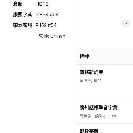
倉頡
HQFB
康熙字典
P.894 #24
宋本廣韻
P.152 #54
來源: Unihan
根據
商務新詞典
黃港生, 1991
廣州話標準音字彙
周無忌、饒秉才, 1988
部身字典