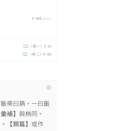
P.189
#2532
〈卷一〉P.41
〈卷二〉P.46
謂飯帚曰䈰。一曰飯
字彙補】
與梢同。
同。
【類篇】
或作