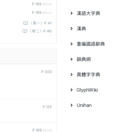
P.189
#2532
漢語大字典
P.189
#2532
〈卷一〉P.41
漢典
〈卷二〉P.46
重編國語辭典
韻典網
P.500
異體字字典
GlyphWiki
Unihan
P.125
P.189
#2532